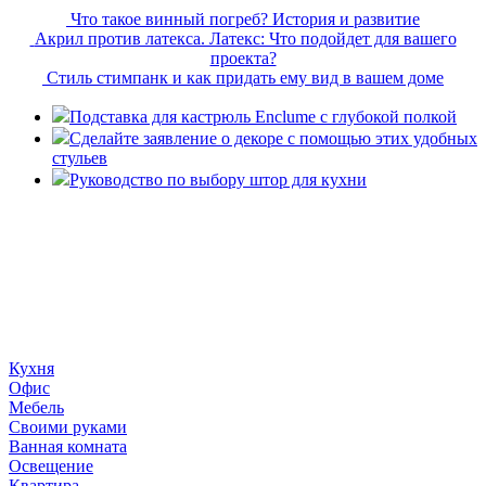
Что такое винный погреб? История и развитие
Акрил против латекса. Латекс: Что подойдет для вашего
проекта?
Стиль стимпанк и как придать ему вид в вашем доме
Подставка для кастрюль Enclume с глубокой полкой
Сделайте заявление о декоре с помощью этих удобных
стульев
Руководство по выбору штор для кухни
«36 квадратных метров» - ресурс, вдохновляющий на
создание домашнего декора, демонстрирующий архитектуру,
ландшафтный дизайн, дизайн мебели, стили интерьера и
методы улучшения дома «сделай сам». © 2006 - 2026
36metrov.ru
Кухня
Офис
Мебель
Своими руками
Ванная комната
Освещение
Квартира