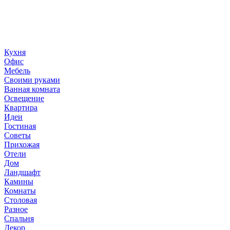
создание домашнего декора, демонстрирующий архитектуру,
ландшафтный дизайн, дизайн мебели, стили интерьера и
методы улучшения дома «сделай сам». © 2006 - 2026
36metrov.ru
Кухня
Офис
Мебель
Своими руками
Ванная комната
Освещение
Квартира
Идеи
Гостиная
Советы
Прихожая
Отели
Дом
Ландшафт
Камины
Комнаты
Столовая
Разное
Спальня
Декор