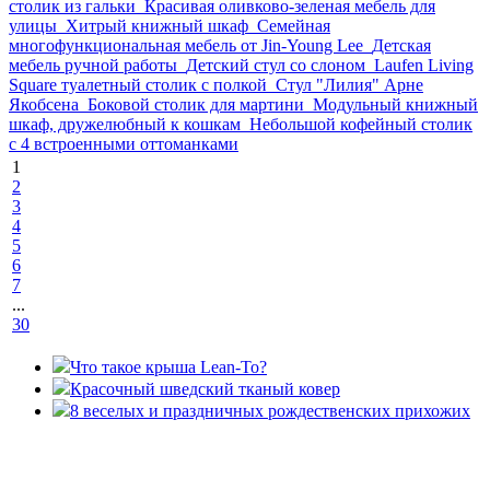
столик из гальки
Красивая оливково-зеленая мебель для
улицы
Хитрый книжный шкаф
Семейная
многофункциональная мебель от Jin-Young Lee
Детская
мебель ручной работы
Детский стул со слоном
Laufen Living
Square туалетный столик с полкой
Стул "Лилия" Арне
Якобсена
Боковой столик для мартини
Модульный книжный
шкаф, дружелюбный к кошкам
Небольшой кофейный столик
с 4 встроенными оттоманками
1
2
3
4
5
6
7
...
30
Что такое крыша Lean-To?
Красочный шведский тканый ковер
8 веселых и праздничных рождественских прихожих
«36 квадратных метров» - ресурс, вдохновляющий на