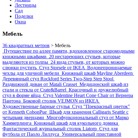
Лестницы
Сад
Поделки
Окна
Мебель
36 квадратных метров
>
Мебель
Путешествие по аллее памяти, вдохновленное старомодными
книжными шкафами
20 нестареющих стульев, которые
выделяются из толпы
24 вида стульев, от которых можно
слюнки пустить
Стул Storsele от IKEA
Водонепроницаемые
чехлы для уличной мебели
Книжный шкаф Mayline Aberdeen
Деревянный стул Rockford Series Two-Step Step Stool
Раздвижной диван от Matali Crasset
Медицинский шкаф из
стали и стекла от Crate&Barrel
Красочный и дружелюбный
стул в форме яйца
Стул Valentine Heart Cone Chair от Вернера
Пантона
Боковой столик VEJMON из ИКЕА
Художественные барные стулья
Стул "Прекрасный цветок"
от Kenneth CobonPue
Шкаф для хранения Calligaris Seattle с
четырьмя дверцами
Многофункциональный стул от Марко
Хаммерлинга
Книжный шкаф для кукольного домика
Фантастический журнальный столик Liatorp
Стул для
футбола от Паоло Лиллуса
Универсальный приставной