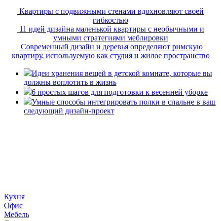
Квартиры с подвижными стенами вдохновляют своей
гибкостью
11 идей дизайна маленькой квартиры с необычными и
умными стратегиями меблировки
Современный дизайн и деревья определяют римскую
квартиру, используемую как студия и жилое пространство
Идеи хранения вещей в детской комнате, которые вы
должны воплотить в жизнь
6 простых шагов для подготовки к весенней уборке
Умные способы интегрировать полки в спальне в ваш
следующий дизайн-проект
«36 квадратных метров» - ресурс, вдохновляющий на
создание домашнего декора, демонстрирующий архитектуру,
ландшафтный дизайн, дизайн мебели, стили интерьера и
методы улучшения дома «сделай сам». © 2006 - 2026
36metrov.ru
Кухня
Офис
Мебель