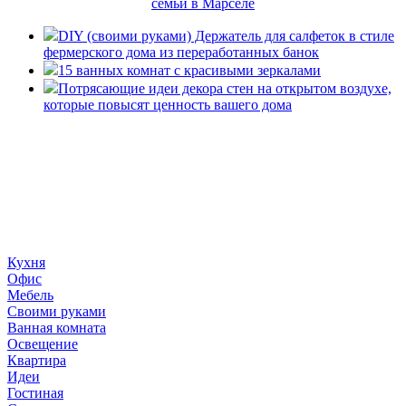
семьи в Марселе
DIY (своими руками) Держатель для салфеток в стиле
фермерского дома из переработанных банок
15 ванных комнат с красивыми зеркалами
Потрясающие идеи декора стен на открытом воздухе,
которые повысят ценность вашего дома
«36 квадратных метров» - ресурс, вдохновляющий на
создание домашнего декора, демонстрирующий архитектуру,
ландшафтный дизайн, дизайн мебели, стили интерьера и
методы улучшения дома «сделай сам». © 2006 - 2026
36metrov.ru
Кухня
Офис
Мебель
Своими руками
Ванная комната
Освещение
Квартира
Идеи
Гостиная