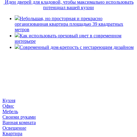
Идеи дверей для кладовой, чтобы максимально использовать
потенциал вашей кухни
Небольшая, но просторная и прекрасно
организованная квартира площадью 39 квадратных
метров
Как использовать ореховый цвет в современном
интерьере
Современный дом-крепость с нестареющим дизайном
«36 квадратных метров» - ресурс, вдохновляющий на
создание домашнего декора, демонстрирующий архитектуру,
ландшафтный дизайн, дизайн мебели, стили интерьера и
методы улучшения дома «сделай сам». © 2006 - 2026
36metrov.ru
Кухня
Офис
Мебель
Своими руками
Ванная комната
Освещение
Квартира