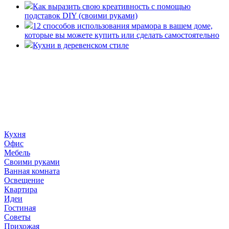
Как выразить свою креативность с помощью
подставок DIY (своими руками)
12 способов использования мрамора в вашем доме,
которые вы можете купить или сделать самостоятельно
Кухни в деревенском стиле
«36 квадратных метров» - ресурс, вдохновляющий на
создание домашнего декора, демонстрирующий архитектуру,
ландшафтный дизайн, дизайн мебели, стили интерьера и
методы улучшения дома «сделай сам». © 2006 - 2026
36metrov.ru
Кухня
Офис
Мебель
Своими руками
Ванная комната
Освещение
Квартира
Идеи
Гостиная
Советы
Прихожая