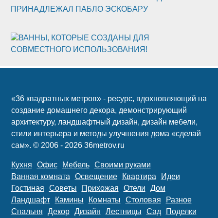
ПРИНАДЛЕЖАЛ ПАБЛО ЭСКОБАРУ
ВАННЫ, КОТОРЫЕ СОЗДАНЫ ДЛЯ
СОВМЕСТНОГО ИСПОЛЬЗОВАНИЯ!
«36 квадратных метров» - ресурс, вдохновляющий на
создание домашнего декора, демонстрирующий
архитектуру, ландшафтный дизайн, дизайн мебели,
стили интерьера и методы улучшения дома «сделай
сам». © 2006 - 2026 36metrov.ru
Кухня
Офис
Мебель
Своими руками
Ванная комната
Освещение
Квартира
Идеи
Гостиная
Советы
Прихожая
Отели
Дом
Ландшафт
Камины
Комнаты
Столовая
Разное
Спальня
Декор
Дизайн
Лестницы
Сад
Поделки