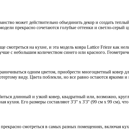
ранство может действительно объединить декор и создать теплый 
одели прекрасно сочетаются голубые оттенки и светло-серый ц
е смотреться на кухне, и эта модель ковра Lattice Frieze как не
 лучше с небольшим количеством синего или красного. Геометрич
раничиваться одним цветом, приобрести многоцветный ковер для 
отертому виду. Цвета поблекли, но все равно остаются яркими и
биться длинный и узкий ковер, квадратный или, возможно, круг
я кухня. Его размеры составляют 3'3'' x 3'3'' (99 см x 99 см), 
 прекрасно смотреться в самых разных помещениях, включая кух