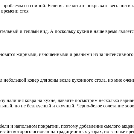
ас проблемы со спиной. Если вы не хотите покрывать весь пол в
 времени стоя.
тельный и теплый вид. А поскольку кухня в наше время являет
тановятся жирными, изношенными и рваными из-за интенсивного
л небольшой ковер для зоны возле кухонного стола, но мне очень 
зу наличия ковра на кухне, давайте посмотрим несколько вариант
ильный, но не безвкусный и скучный. Черно-белое сочетание хор
мебели и напольном покрытии, поэтому добавление смелого акцен
дизайн которого основан на традиционных узорах, но в то же вр