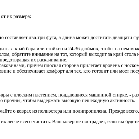
от их размера:
 составляет два-три фута, а длина может достигать двадцати ф
дить за край бара или стойки на 24-36 дюймов, чтобы на нем мо
лом, обратите внимание на тот, который выходит за край стола 
 предотвращая их раскачивание.
аковинами, причем плоская сторона прилегает вровень с носко
вине и обеспечивает комфорт для тех, кто готовит или моет посу
овры с плоским плетением, поддающиеся машинной стирке, - раз
чно прочны, чтобы выдержать высокую пешеходную активность.
айте о коврах из полиэстера или полипропилена. Прежде всего, 
 легче всего чистить. Ваш ковер не пострадает, если вы будете