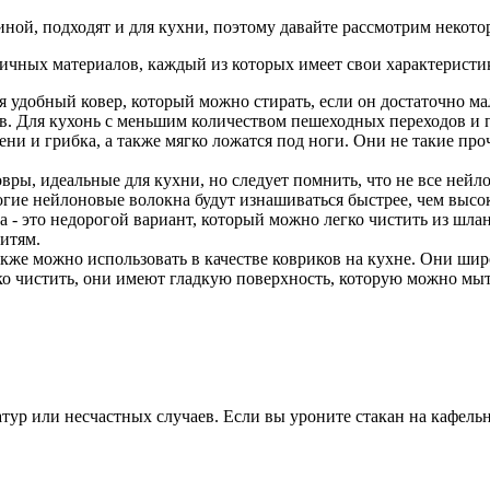
иной, подходят и для кухни, поэтому давайте рассмотрим некото
личных материалов, каждый из которых имеет свои характеристи
ся удобный ковер, который можно стирать, если он достаточно м
в. Для кухонь с меньшим количеством пешеходных переходов и п
ни и грибка, а также мягко ложатся под ноги. Они не такие про
вры, идеальные для кухни, но следует помнить, что не все ней
гие нейлоновые волокна будут изнашиваться быстрее, чем высо
 - это недорогой вариант, который можно легко чистить из шла
итям.
кже можно использовать в качестве ковриков на кухне. Они ши
ко чистить, они имеют гладкую поверхность, которую можно мыт
тур или несчастных случаев. Если вы уроните стакан на кафельный