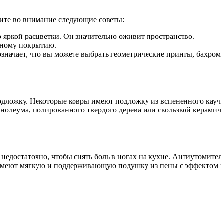
имите во внимание следующие советы:
р яркой расцветки. Он значительно оживит пространство.
ьному покрытию.
означает, что вы можете выбрать геометрические принты, бахро
ожку. Некоторые ковры имеют подложку из вспененного каучука
инолеума, полированного твердого дерева или скользкой керамич
 недостаточно, чтобы снять боль в ногах на кухне. Антиутомите
 имеют мягкую и поддерживающую подушку из пены с эффектом 