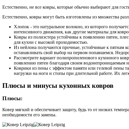
Естественно, не все ковры, которые обычно выбирают для гост
Естественно, ковры могут быть изготовлены из множества раз
Хлопок - это натуральное волокно, из которого получает
интенсивного движения, как другие материалы для ковро
Ковры из полиэстера устойчивы к появлению пятен, плесе
для кухни с высокой проходимостью.
Из нейлона получаются прочные, устойчивые к пятнам ко
останавливать свой выбор на первом попавшемся. Недоро
Рассмотрите вариант полипропиленового кухонного ковра
появлению пятен благодаря своим водонепроницаемым н
Коврики из пены с эффектом памяти или гелевой пены та
нагрузки на ноги и стопы при длительной работе. Их лег
Плюсы и минусы кухонных ковров
Плюсы:
Ковер мягкий и обеспечивает защиту, будь то от низких темпера
необходимости его замены.