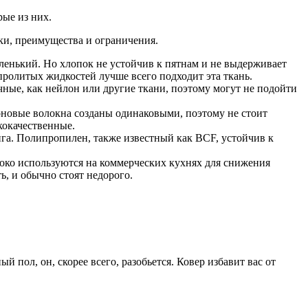
рые из них.
ки, преимущества и ограничения.
аленький. Но хлопок не устойчив к пятнам и не выдерживает
ролитых жидкостей лучше всего подходит эта ткань.
чные, как нейлон или другие ткани, поэтому могут не подойти
лоновые волокна созданы одинаковыми, поэтому не стоит
кокачественные.
нга. Полипропилен, также известный как BCF, устойчив к
роко используются на коммерческих кухнях для снижения
ь, и обычно стоят недорого.
 пол, он, скорее всего, разобьется. Ковер избавит вас от