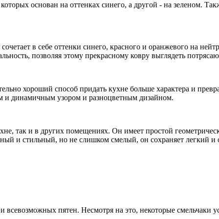
которых основан на оттенках синего, а другой - на зеленом. Так
 сочетает в себе оттенки синего, красного и оранжевого на нейт
альность, позволяя этому прекрасному ковру выглядеть потряса
тельно хороший способ придать кухне больше характера и превра
м и динамичным узором и разноцветным дизайном.
кухне, так и в других помещениях. Он имеет простой геометрич
й и стильный, но не слишком смелый, он сохраняет легкий и 
а и всевозможных пятен. Несмотря на это, некоторые смельчаки 