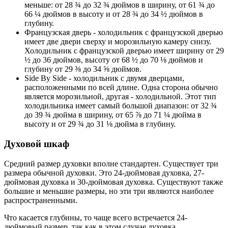
меньше: от 28 ¾ до 32 ¾ дюймов в ширину, от 61 ¾ до
66 ¼ дюймов в высоту и от 28 ¾ до 34 ½ дюймов в
глубину.
Французская дверь - холодильник с французской дверью
имеет две двери сверху и морозильную камеру снизу.
Холодильник с французской дверью имеет ширину от 29
½ до 36 дюймов, высоту от 68 ½ до 70 ⅛ дюймов и
глубину от 29 ⅜ до 34 ⅝ дюймов.
Side By Side - холодильник с двумя дверцами,
расположенными по всей длине. Одна сторона обычно
является морозильной, другая - холодильной. Этот тип
холодильника имеет самый большой диапазон: от 32 ¾
до 39 ¾ дюйма в ширину, от 65 ⅞ до 71 ¼ дюйма в
высоту и от 29 ¾ до 31 ⅛ дюйма в глубину.
Духовой шкаф
Средний размер духовки вполне стандартен. Существует три
размера обычной духовки. Это 24-дюймовая духовка, 27-
дюймовая духовка и 30-дюймовая духовка. Существуют также
большие и меньшие размеры, но эти три являются наиболее
распространенными.
Что касается глубины, то чаще всего встречается 24-
дюймовый размер, так как в этом случае духовка