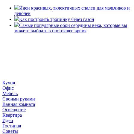
Идеи красивых, эклектичных спален для мальчиков и
девочек
Как построить тропинку через газон
Самые популярные обои середины века, которые вы
можете выбрать в настоящее время
«36 квадратных метров» - ресурс, вдохновляющий на
создание домашнего декора, демонстрирующий архитектуру,
ландшафтный дизайн, дизайн мебели, стили интерьера и
методы улучшения дома «сделай сам». © 2006 - 2026
36metrov.ru
Кухня
Офис
Мебель
Своими руками
Ванная комната
Освещение
Квартира
Идеи
Гостиная
Советы