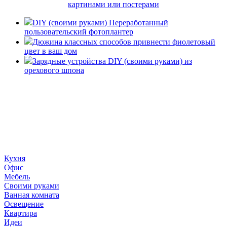
картинами или постерами
DIY (своими руками) Переработанный
пользовательский фотоплантер
Дюжина классных способов привнести фиолетовый
цвет в ваш дом
Зарядные устройства DIY (своими руками) из
орехового шпона
«36 квадратных метров» - ресурс, вдохновляющий на
создание домашнего декора, демонстрирующий архитектуру,
ландшафтный дизайн, дизайн мебели, стили интерьера и
методы улучшения дома «сделай сам». © 2006 - 2026
36metrov.ru
Кухня
Офис
Мебель
Своими руками
Ванная комната
Освещение
Квартира
Идеи