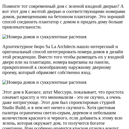
Помните тот современный дом с зеленой входной дверью? А
вот этот дом с желтой дверью и соответствующими номерами
домов, размещенными на бетонном плантаторе. Это хороший
способ соединить плантатор с домом и придать дому больше
привлекательности.
Архитектурное бюро Sa La Architects нашло интересный и
оригинальный способ интегрировать номера домов в дизайн
этой резиденции. Вместо того чтобы размещать их у входной
двери или на плантации, номера вырезаны на панели,
прикрепленной к своеобразному наружному дверному
проему, который обрамляет собственно вход.
Этот дом в Канзасе, штат Миссури, показывает, что простота
означает красоту и что минимализм - это не скучно, а очень
даже интригующе. Этот дом был спроектирован студией
Studio Build, и в нем нет ничего скучного. Хотя цветовая
палитра ограничена светло-серым, деревом и небольшим
количеством красного и черного, если добавить к этому всю
зелень, которая окружает дом, то получится богатое
сочетание. Нам особенно нравится красная отделка вокруг