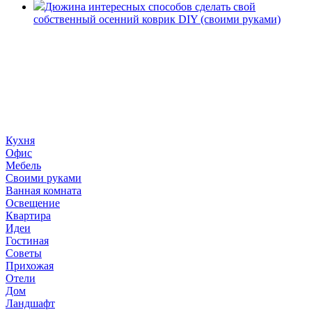
Дюжина интересных способов сделать свой
собственный осенний коврик DIY (своими руками)
«36 квадратных метров» - ресурс, вдохновляющий на
создание домашнего декора, демонстрирующий архитектуру,
ландшафтный дизайн, дизайн мебели, стили интерьера и
методы улучшения дома «сделай сам». © 2006 - 2026
36metrov.ru
Кухня
Офис
Мебель
Своими руками
Ванная комната
Освещение
Квартира
Идеи
Гостиная
Советы
Прихожая
Отели
Дом
Ландшафт