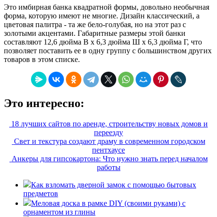
Это имбирная банка квадратной формы, довольно необычная
форма, которую имеют не многие. Дизайн классический, а
цветовая палитра - та же бело-голубая, но на этот раз с
золотыми акцентами. Габаритные размеры этой банки
составляют 12,6 дюйма В x 6,3 дюйма Ш x 6,3 дюйма Г, что
позволяет поставить ее в одну группу с большинством других
товаров в этом списке.
Это интересно:
18 лучших сайтов по аренде, строительству новых домов и
переезду
Свет и текстура создают драму в современном городском
пентхаусе
Анкеры для гипсокартона: Что нужно знать перед началом
работы
Как взломать дверной замок с помощью бытовых
предметов
Меловая доска в рамке DIY (своими руками) с
орнаментом из глины