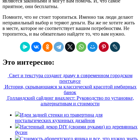
являются законными и могут вам помочь. И, что самое
приятное, они бесплатны.
Помните, что не стоит торопиться. Именно так люди делают
неправильный выбор и теряют деньги. Вы же не хотите жить
в месте, которое не соответствует вашим потребностям. Не
торопитесь, и вы обязательно найдете то, что вам нужно.
Это интересно:
Свет и текстура создают драму в современном городском
пентхаусе
История, скрывающаяся за классической красотой имбирных
банок
Голландский сайдинг внахлест: Руководство по установке,
альтернативам и стоимости
Идеи задней стенки из травертина для
ностальгических кухонных дизайнов
Настенный декор DIY (своими руками) из деревянных
бусин
Стоимость абонентского ящика и все, что нужно знать