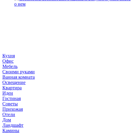
о нем
«36 квадратных метров» - ресурс, вдохновляющий на
создание домашнего декора, демонстрирующий архитектуру,
ландшафтный дизайн, дизайн мебели, стили интерьера и
методы улучшения дома «сделай сам». © 2006 - 2026
36metrov.ru
Кухня
Офис
Мебель
Своими руками
Ванная комната
Освещение
Квартира
Идеи
Гостиная
Советы
Прихожая
Отели
Дом
Ландшафт
Камины