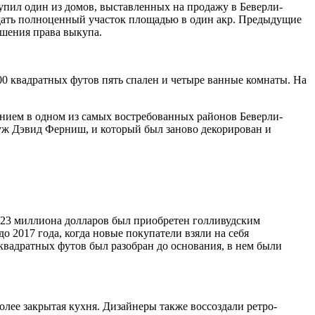
упил один из домов, выставленных на продажу в Беверли-
оздать полноценный участок площадью в один акр. Предыдущие
ишения права выкупа.
0 квадратных футов пять спален и четыре ванные комнаты. На
ением в одном из самых востребованных районов Беверли-
 муж Дэвид Ферниш, и который был заново декорирован и
ю 23 миллиона долларов был приобретен голливудским
 2017 года, когда новые покупатели взяли на себя
 квадратных футов был разобран до основания, в нем были
лее закрытая кухня. Дизайнеры также воссоздали ретро-