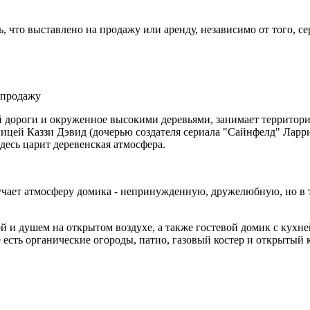
ь, что выставлено на продажу или аренду, независимо от того, 
й дороги и окруженное высокими деревьями, занимает территори
ицей Каззи Дэвид (дочерью создателя сериала "Сайнфелд" Ларри
десь царит деревенская атмосфера.
учает атмосферу домика - непринужденную, дружелюбную, но в 
й и душем на открытом воздухе, а также гостевой домик с кухне
е есть органические огороды, патио, газовый костер и открыты