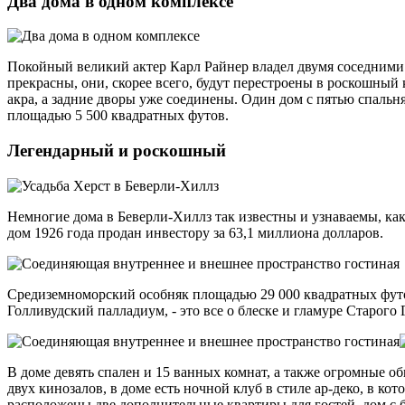
Два дома в одном комплексе
Покойный великий актер Карл Райнер владел двумя соседними до
прекрасны, они, скорее всего, будут перестроены в роскошный
акра, а задние дворы уже соединены. Один дом с пятью спальн
площадью 5 500 квадратных футов.
Легендарный и роскошный
Немногие дома в Беверли-Хиллз так известны и узнаваемы, как
дом 1926 года продан инвестору за 63,1 миллиона долларов.
Средиземноморский особняк площадью 29 000 квадратных футо
Голливудский палладиум, - это все о блеске и гламуре Старого 
В доме девять спален и 15 ванных комнат, а также огромные о
двух кинозалов, в доме есть ночной клуб в стиле ар-деко, в к
расположены две дополнительные квартиры для гостей, дом с 