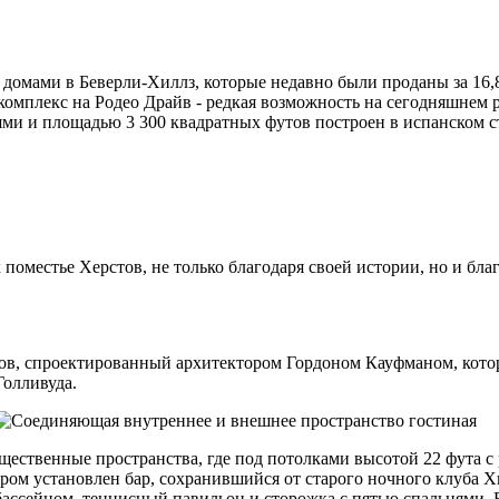
мами в Беверли-Хиллз, которые недавно были проданы за 16,8 ми
 комплекс на Родео Драйв - редкая возможность на сегодняшнем 
ями и площадью 3 300 квадратных футов построен в испанском с
 поместье Херстов, не только благодаря своей истории, но и б
в, спроектированный архитектором Гордоном Кауфманом, котор
Голливуда.
бщественные пространства, где под потолками высотой 22 фута с
отором установлен бар, сохранившийся от старого ночного клуба 
бассейном, теннисный павильон и сторожка с пятью спальнями. 