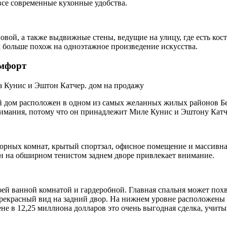
все современные кухонные удобства.
овой, а также выдвижные стены, ведущие на улицу, где есть кос
 больше похож на одноэтажное произведение искусства.
омфорт
дом расположен в одном из самых желанных жилых районов Беве
нимания, потому что он принадлежит Миле Кунис и Эштону Катч
орных комнат, крытый спортзал, офисное помещение и массивна
н на обширном тенистом заднем дворе привлекает внимание.
ей ванной комнатой и гардеробной. Главная спальня может похв
прекрасный вид на задний двор. На нижнем уровне расположены 
ене в 12,25 миллиона долларов это очень выгодная сделка, учит