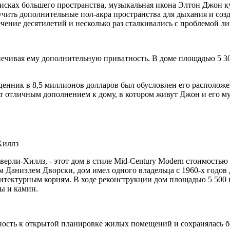
оисках большего пространства, музыкальная икона Элтон Джон к
лучить дополнительные пол-акра пространства для дыхания и с
течение десятилетий и несколько раз сталкивались с проблемой л
ечивая ему дополнительную приватность. В доме площадью 5 30
 ценник в 8,5 миллионов долларов был обусловлен его располож
анут отличным дополнением к дому, в котором живут Джон и его
верли-Хиллз, - этот дом в стиле Mid-Century Modern стоимость
Даниэлем Дворски, дом имел одного владельца с 1960-х годов до
рхитектурным корням. В ходе реконструкции дом площадью 5 500
ы и камин.
ость к открытой планировке жилых помещений и сохранялась бо