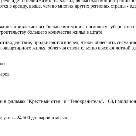
а речь идет о недвижимости. Благодаря высокой концентрации з
тся в аренду, выше, чем во многих других регионах страны - вд
жилья привлекает все больше внимания, поскольку губернатор 
роительству большего количества жилья в штате.
ротиводействие, продвигаются вперед, чтобы облегчить ситуаци
гоквартирного жилья, облегчая строительство высокоплотной за
лз.
ларов
 в фильмах "Крестный отец" и "Телохранитель". - 63,1 миллион
утов - 24 500 долларов в месяц.