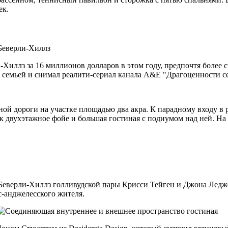
ек.
Хиллз за 16 миллионов долларов в этом году, предпочтя более 
й семьей и снимал реалити-сериал канала A&E "Драгоценности
ой дороги на участке площадью два акра. К парадному входу в 
к двухэтажное фойе и большая гостиная с подиумом над ней. На
Беверли-Хиллз голливудской пары Крисси Тейген и Джона Ледже
с-анджелесского жителя.