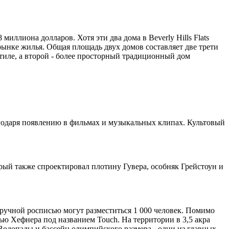
ллиона долларов. Хотя эти два дома в Beverly Hills Flats
рынке жилья. Общая площадь двух домов составляет две трети
тиле, а второй - более просторный традиционный дом
лагодаря появлению в фильмах и музыкальных клипах. Культовый
ый также спроектировал плотину Гувера, особняк Грейстоун и
 ручной росписью могут разместиться 1 000 человек. Помимо
Хью Хефнера под названием Touch. На территории в 3,5 акра
Водопады и бассейн олимпийского размера - одни из главных