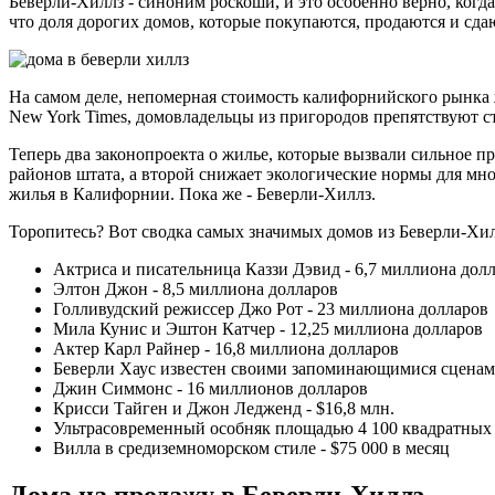
Беверли-Хиллз - синоним роскоши, и это особенно верно, когд
что доля дорогих домов, которые покупаются, продаются и сдаю
На самом деле, непомерная стоимость калифорнийского рынка 
New York Times, домовладельцы из пригородов препятствуют ст
Теперь два законопроекта о жилье, которые вызвали сильное п
районов штата, а второй снижает экологические нормы для мно
жилья в Калифорнии. Пока же - Беверли-Хиллз.
Торопитесь? Вот сводка самых значимых домов из Беверли-Хил
Актриса и писательница Каззи Дэвид - 6,7 миллиона дол
Элтон Джон - 8,5 миллиона долларов
Голливудский режиссер Джо Рот - 23 миллиона долларов
Мила Кунис и Эштон Катчер - 12,25 миллиона долларов
Актер Карл Райнер - 16,8 миллиона долларов
Беверли Хаус известен своими запоминающимися сценами
Джин Симмонс - 16 миллионов долларов
Крисси Тайген и Джон Ледженд - $16,8 млн.
Ультрасовременный особняк площадью 4 100 квадратных ф
Вилла в средиземноморском стиле - $75 000 в месяц