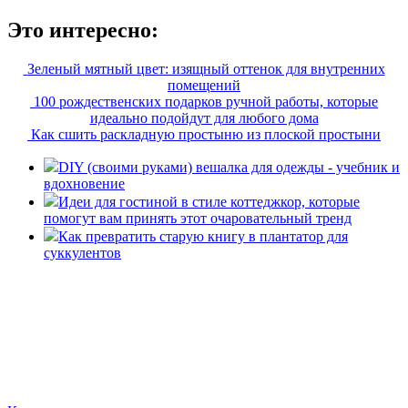
Это интересно:
Зеленый мятный цвет: изящный оттенок для внутренних
помещений
100 рождественских подарков ручной работы, которые
идеально подойдут для любого дома
Как сшить раскладную простыню из плоской простыни
DIY (своими руками) вешалка для одежды - учебник и
вдохновение
Идеи для гостиной в стиле коттеджкор, которые
помогут вам принять этот очаровательный тренд
Как превратить старую книгу в плантатор для
суккулентов
«36 квадратных метров» - ресурс, вдохновляющий на
создание домашнего декора, демонстрирующий архитектуру,
ландшафтный дизайн, дизайн мебели, стили интерьера и
методы улучшения дома «сделай сам». © 2006 - 2026
36metrov.ru