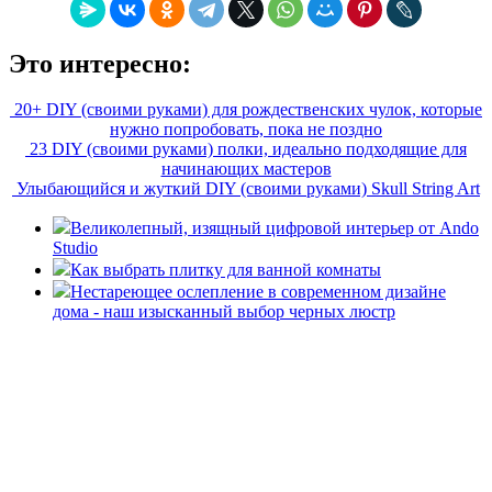
Это интересно:
20+ DIY (своими руками) для рождественских чулок, которые
нужно попробовать, пока не поздно
23 DIY (своими руками) полки, идеально подходящие для
начинающих мастеров
Улыбающийся и жуткий DIY (своими руками) Skull String Art
Великолепный, изящный цифровой интерьер от Ando
Studio
Как выбрать плитку для ванной комнаты
Нестареющее ослепление в современном дизайне
дома - наш изысканный выбор черных люстр
«36 квадратных метров» - ресурс, вдохновляющий на
создание домашнего декора, демонстрирующий архитектуру,
ландшафтный дизайн, дизайн мебели, стили интерьера и
методы улучшения дома «сделай сам». © 2006 - 2026
36metrov.ru