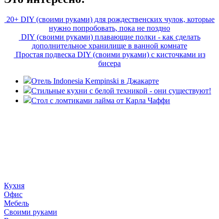
20+ DIY (своими руками) для рождественских чулок, которые
нужно попробовать, пока не поздно
DIY (своими руками) плавающие полки - как сделать
дополнительное хранилище в ванной комнате
Простая подвеска DIY (своими руками) с кисточками из
бисера
Отель Indonesia Kempinski в Джакарте
Стильные кухни с белой техникой - они существуют!
Стол с ломтиками лайма от Карла Чаффи
«36 квадратных метров» - ресурс, вдохновляющий на
создание домашнего декора, демонстрирующий архитектуру,
ландшафтный дизайн, дизайн мебели, стили интерьера и
методы улучшения дома «сделай сам». © 2006 - 2026
36metrov.ru
Кухня
Офис
Мебель
Своими руками