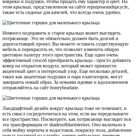
коврики и подушки, чтобы придать ему характер и цвет. На
этом крыльце, представленном на сайте repurposeandupcycle,
также есть сиденье для качелей, что всегда очень удобно.
Немного подправить и старое крыльцо может выглядеть
потрясающе. Это не обязательно должен быть долгий и
дорогостоящий проект. Вы можете оставить существующую
мебель и перекрасить ее, что позволит изменить общую
цветовую палитру этого пространства. Еще один очень
эффективный способ преобразить крыльцо - просто добавить
ковер на открытом воздухе, который может привнести
акцентный цвет и интересный узор. Еще несколько деталей,
таких как акцентные подушки и пара плантаторов, могут
завершить новый образ. За новыми идеями и вдохновением
отправляйтесь на сайт honeybearlane.
Ландшафтный дизайн вокруг крыльца тоже не помешает, и
есть смысл сосредоточиться на этом, если вы переделываете
все пространство. Посмотрите, как потрясающе выглядит вся
эта трансформация от shadesofblueinteriors. Оно включало в
себя мойку кирпича и водостоков, покраску пола, добавление
новых растений на клумбы, замену небольших деревьев,