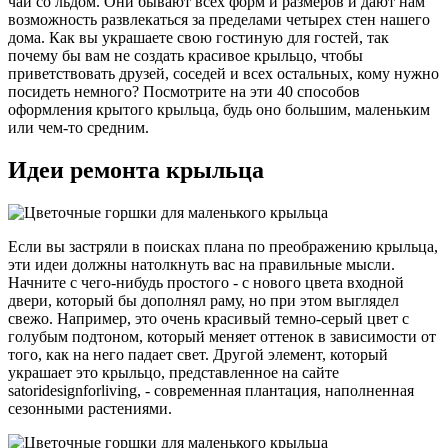
чай со льдом. Они бывают всех форм и размеров и дают нам
возможность развлекаться за пределами четырех стен нашего
дома. Как вы украшаете свою гостиную для гостей, так
почему бы вам не создать красивое крыльцо, чтобы
приветствовать друзей, соседей и всех остальных, кому нужно
посидеть немного? Посмотрите на эти 40 способов
оформления крытого крыльца, будь оно большим, маленьким
или чем-то средним.
Идеи ремонта крыльца
Если вы застряли в поисках плана по преображению крыльца,
эти идеи должны натолкнуть вас на правильные мысли.
Начните с чего-нибудь простого - с нового цвета входной
двери, который бы дополнял раму, но при этом выглядел
свежо. Например, это очень красивый темно-серый цвет с
голубым подтоном, который меняет оттенок в зависимости от
того, как на него падает свет. Другой элемент, который
украшает это крыльцо, представленное на сайте
satoridesignforliving, - современная плантация, наполненная
сезонными растениями.