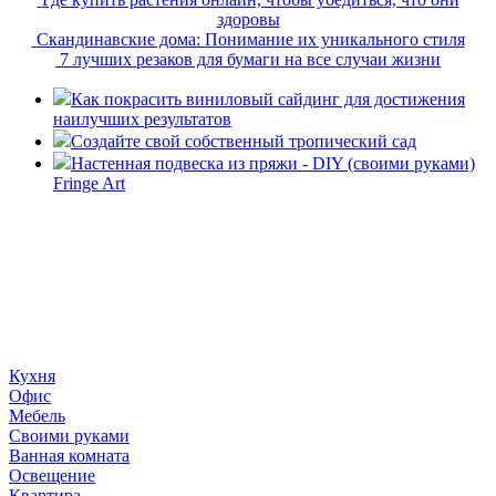
здоровы
Скандинавские дома: Понимание их уникального стиля
7 лучших резаков для бумаги на все случаи жизни
Как покрасить виниловый сайдинг для достижения
наилучших результатов
Создайте свой собственный тропический сад
Настенная подвеска из пряжи - DIY (своими руками)
Fringe Art
«36 квадратных метров» - ресурс, вдохновляющий на
создание домашнего декора, демонстрирующий архитектуру,
ландшафтный дизайн, дизайн мебели, стили интерьера и
методы улучшения дома «сделай сам». © 2006 - 2026
36metrov.ru
Кухня
Офис
Мебель
Своими руками
Ванная комната
Освещение
Квартира