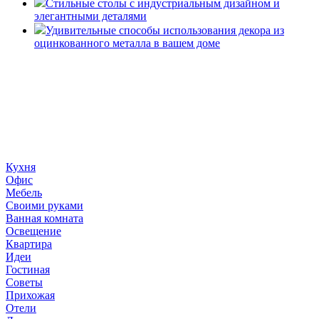
Стильные столы с индустриальным дизайном и
элегантными деталями
Удивительные способы использования декора из
оцинкованного металла в вашем доме
«36 квадратных метров» - ресурс, вдохновляющий на
создание домашнего декора, демонстрирующий архитектуру,
ландшафтный дизайн, дизайн мебели, стили интерьера и
методы улучшения дома «сделай сам». © 2006 - 2026
36metrov.ru
Кухня
Офис
Мебель
Своими руками
Ванная комната
Освещение
Квартира
Идеи
Гостиная
Советы
Прихожая
Отели