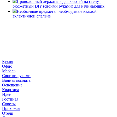
Проволочный держатель для ключей на стену -
бюджетный DIY (своими руками) для начинающих
Необычные предметы, необходимые каждой
эклектичной спальне
«36 квадратных метров» - ресурс, вдохновляющий на
создание домашнего декора, демонстрирующий архитектуру,
ландшафтный дизайн, дизайн мебели, стили интерьера и
методы улучшения дома «сделай сам». © 2006 - 2026
36metrov.ru
Кухня
Офис
Мебель
Своими руками
Ванная комната
Освещение
Квартира
Идеи
Гостиная
Советы
Прихожая
Отели