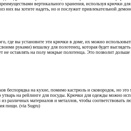
преимуществами вертикального хранения, используя крючки для 
из них вы хотите надеть, но и послужит привлекательной демонс
ого, где вы установите эти крючки в доме, их можно использова
(своими руками) вешалку для полотенец, которая будет выглядет
ет не оставлять на полу мокрые полотенца. Это позволит дольш
ов беспорядка на кухне, помимо кастрюль и сковородок, но это
ю утварь на рейлинге для посуды. Крючки для одежды можно испо
 из различных материалов и металлов, чтобы соответствовать л
я пищи. (via Sugru)