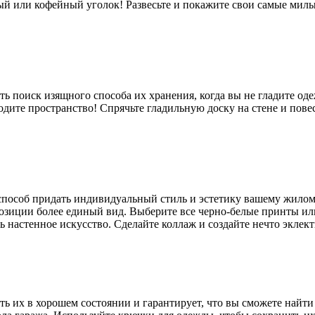
й или кофейный уголок! Развесьте и покажите свои самые милые
ть поиск изящного способа их хранения, когда вы не гладите од
дите пространство! Спрячьте гладильную доску на стене и повесь
способ придать индивидуальный стиль и эстетику вашему жилом
позиции более единый вид. Выберите все черно-белые принты ил
ь настенное искусство. Сделайте коллаж и создайте нечто эклек
ть их в хорошем состоянии и гарантирует, что вы сможете най