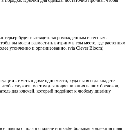
х в порядке. Крючки для одежды достаточно прочны, чтобы
 интерьер будет выглядеть загроможденным и тесным.
обы вы могли разместить витрину в том месте, где растениям
олее утонченно и организованно. (via Clever Bloom)
уации - иметь в доме одно место, куда вы всегда кладете
, чтобы служить местом для подвешивания ваших брелоков,
жатель для ключей, который подойдет к любому дизайну
все шляпы с пола в спальне и шкафу, большая коллекция шляп