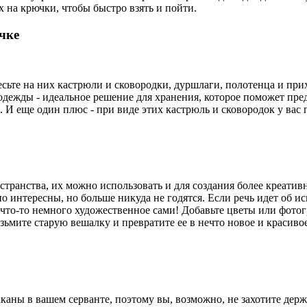
 на крючки, чтобы быстро взять и пойти.
чке
сьте на них кастрюли и сковородки, дуршлаги, полотенца и при
 одежды - идеальное решение для хранения, которое поможет пр
о. И еще один плюс - при виде этих кастрюль и сковородок у вас
транства, их можно использовать и для создания более креатив
 интересны, но больше никуда не годятся. Если речь идет об и
что-то немного художественное сами! Добавьте цветы или фотог
ьмите старую вешалку и превратите ее в нечто новое и красиво
аканы в вашем серванте, поэтому вы, возможно, не захотите держ