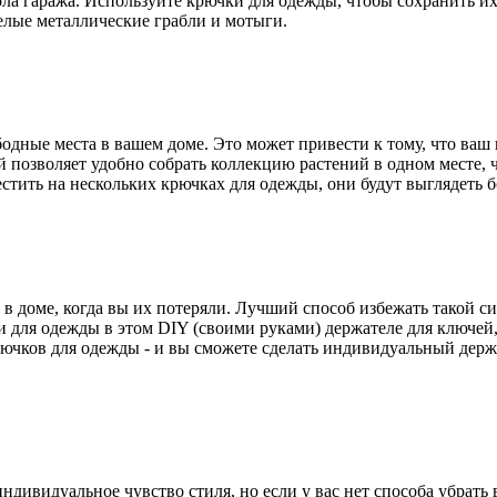
ола гаража. Используйте крючки для одежды, чтобы сохранить и
елые металлические грабли и мотыги.
бодные места в вашем доме. Это может привести к тому, что ваш
озволяет удобно собрать коллекцию растений в одном месте, чт
естить на нескольких крючках для одежды, они будут выглядеть б
в доме, когда вы их потеряли. Лучший способ избежать такой сит
и для одежды в этом DIY (своими руками) держателе для ключей
крючков для одежды - и вы сможете сделать индивидуальный дер
дивидуальное чувство стиля, но если у вас нет способа убрать 