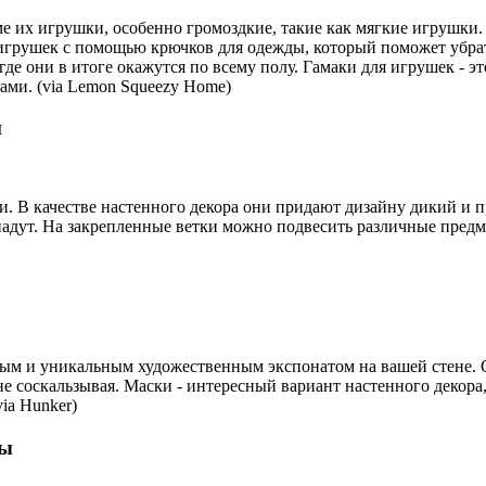
доме их игрушки, особенно громоздкие, такие как мягкие игрушки
 игрушек с помощью крючков для одежды, который поможет убрать
 где они в итоге окажутся по всему полу. Гамаки для игрушек - 
ами. (via Lemon Squeezy Home)
и
. В качестве настенного декора они придают дизайну дикий и п
 упадут. На закрепленные ветки можно подвесить различные пре
ным и уникальным художественным экспонатом на вашей стене. 
не соскальзывая. Маски - интересный вариант настенного декора, 
ia Hunker)
ды