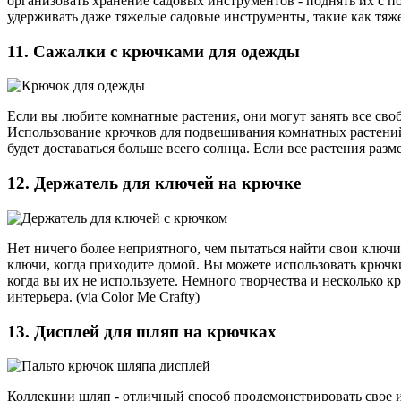
организовать хранение садовых инструментов - поднять их с п
удерживать даже тяжелые садовые инструменты, такие как тяж
11. Сажалки с крючками для одежды
Если вы любите комнатные растения, они могут занять все сво
Использование крючков для подвешивания комнатных растений п
будет доставаться больше всего солнца. Если все растения разм
12. Держатель для ключей на крючке
Нет ничего более неприятного, чем пытаться найти свои ключи 
ключи, когда приходите домой. Вы можете использовать крючк
когда вы их не используете. Немного творчества и несколько 
интерьера. (via Color Me Crafty)
13. Дисплей для шляп на крючках
Коллекции шляп - отличный способ продемонстрировать свое ин