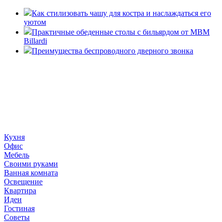
Как стилизовать чашу для костра и наслаждаться его
уютом
Практичные обеденные столы с бильярдом от MBM
Billardi
Преимущества беспроводного дверного звонка
«36 квадратных метров» - ресурс, вдохновляющий на
создание домашнего декора, демонстрирующий архитектуру,
ландшафтный дизайн, дизайн мебели, стили интерьера и
методы улучшения дома «сделай сам». © 2006 - 2026
36metrov.ru
Кухня
Офис
Мебель
Своими руками
Ванная комната
Освещение
Квартира
Идеи
Гостиная
Советы