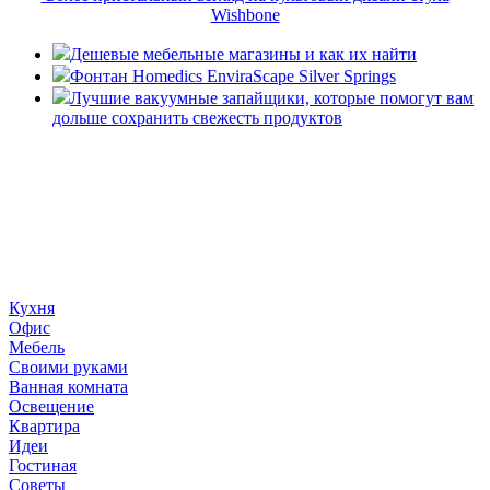
Wishbone
Дешевые мебельные магазины и как их найти
Фонтан Homedics EnviraScape Silver Springs
Лучшие вакуумные запайщики, которые помогут вам
дольше сохранить свежесть продуктов
«36 квадратных метров» - ресурс, вдохновляющий на
создание домашнего декора, демонстрирующий архитектуру,
ландшафтный дизайн, дизайн мебели, стили интерьера и
методы улучшения дома «сделай сам». © 2006 - 2026
36metrov.ru
Кухня
Офис
Мебель
Своими руками
Ванная комната
Освещение
Квартира
Идеи
Гостиная
Советы