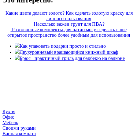
Какие цвета делают золото? Как сделать золотую краску для
личного пользования
Насколько важен грунт для ПВА?
Разговорные комплекты для патио могут сделать ваше
открытое пространство более удобным для использования
Как упаковать подарки просто и стильно
Двухуровневый вращающийся книжный шкаф
Брюс - практичный гриль для барбекю на балконе
«36 квадратных метров» - ресурс, вдохновляющий на
создание домашнего декора, демонстрирующий архитектуру,
ландшафтный дизайн, дизайн мебели, стили интерьера и
методы улучшения дома «сделай сам». © 2006 - 2026
36metrov.ru
Кухня
Офис
Мебель
Своими руками
Ванная комната