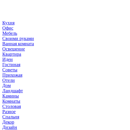
ландшафтный дизайн, дизайн мебели, стили интерьера и
методы улучшения дома «сделай сам». © 2006 - 2026
36metrov.ru
Кухня
Офис
Мебель
Своими руками
Ванная комната
Освещение
Квартира
Идеи
Гостиная
Советы
Прихожая
Отели
Дом
Ландшафт
Камины
Комнаты
Столовая
Разное
Спальня
Декор
Дизайн