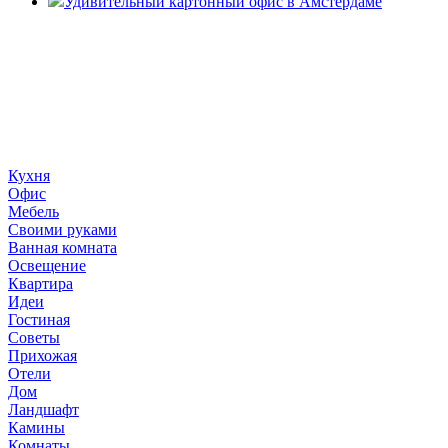
Удивительный картонный офис в Амстердаме
«36 квадратных метров» - ресурс, вдохновляющий на
создание домашнего декора, демонстрирующий архитектуру,
ландшафтный дизайн, дизайн мебели, стили интерьера и
методы улучшения дома «сделай сам». © 2006 - 2026
36metrov.ru
Кухня
Офис
Мебель
Своими руками
Ванная комната
Освещение
Квартира
Идеи
Гостиная
Советы
Прихожая
Отели
Дом
Ландшафт
Камины
Комнаты