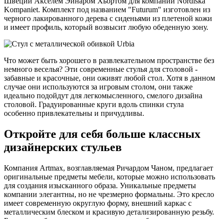
Швеции Акселем Эйнаром Хьортом для компании Nordiska
Kompaniet. Комплект под названием "Futurum" изготовлен из
черного лакированного дерева с сиденьями из плетеной кожи
и имеет профиль, который возвысит любую обеденную зону.
Что может быть хорошего в развлекательном пространстве без
немного веселья? Эти современные стулья для столовой -
забавные и красочные, они оживят любой стол. Хотя в данном
случае они используются за игровым столом, они также
идеально подойдут для легкомысленного, смелого дизайна
столовой. Градуированные круги вдоль спинки стула
особенно привлекательны и причудливы.
Откройте для себя больше классных
дизайнерских стульев
Компания Artmax, возглавляемая Ричардом Чаном, предлагает
оригинальные предметы мебели, которые можно использовать
для создания изысканного образа. Уникальные предметы
компании элегантны, но не чрезмерно формальны. Это кресло
имеет современную округлую форму, внешний каркас с
металлическим блеском и красивую детализированную резьбу.