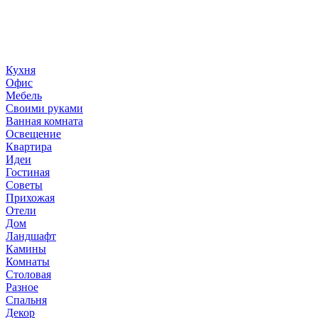
создание домашнего декора, демонстрирующий архитектуру,
ландшафтный дизайн, дизайн мебели, стили интерьера и
методы улучшения дома «сделай сам». © 2006 - 2026
36metrov.ru
Кухня
Офис
Мебель
Своими руками
Ванная комната
Освещение
Квартира
Идеи
Гостиная
Советы
Прихожая
Отели
Дом
Ландшафт
Камины
Комнаты
Столовая
Разное
Спальня
Декор