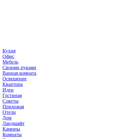
«36 квадратных метров» - ресурс, вдохновляющий на
создание домашнего декора, демонстрирующий архитектуру,
ландшафтный дизайн, дизайн мебели, стили интерьера и
методы улучшения дома «сделай сам». © 2006 - 2026
36metrov.ru
Кухня
Офис
Мебель
Своими руками
Ванная комната
Освещение
Квартира
Идеи
Гостиная
Советы
Прихожая
Отели
Дом
Ландшафт
Камины
Комнаты