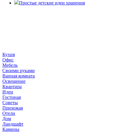
Простые детские идеи хранения
«36 квадратных метров» - ресурс, вдохновляющий на
создание домашнего декора, демонстрирующий архитектуру,
ландшафтный дизайн, дизайн мебели, стили интерьера и
методы улучшения дома «сделай сам». © 2006 - 2026
36metrov.ru
Кухня
Офис
Мебель
Своими руками
Ванная комната
Освещение
Квартира
Идеи
Гостиная
Советы
Прихожая
Отели
Дом
Ландшафт
Камины