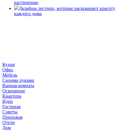
настроению
Дизайны лестниц, которые раскрывают красоту
каждого дома
«36 квадратных метров» - ресурс, вдохновляющий на
создание домашнего декора, демонстрирующий архитектуру,
ландшафтный дизайн, дизайн мебели, стили интерьера и
методы улучшения дома «сделай сам». © 2006 - 2026
36metrov.ru
Кухня
Офис
Мебель
Своими руками
Ванная комната
Освещение
Квартира
Идеи
Гостиная
Советы
Прихожая
Отели
Дом