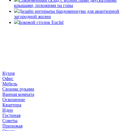
Современный склад с волнистыми двускатными
крышами, похожими на горы
Дизайн интерьера бардоминиума для авантюрной
загородной жизни
Боковой столик Euclid
«36 квадратных метров» - ресурс, вдохновляющий на
создание домашнего декора, демонстрирующий архитектуру,
ландшафтный дизайн, дизайн мебели, стили интерьера и
методы улучшения дома «сделай сам». © 2006 - 2026
36metrov.ru
Кухня
Офис
Мебель
Своими руками
Ванная комната
Освещение
Квартира
Идеи
Гостиная
Советы
Прихожая