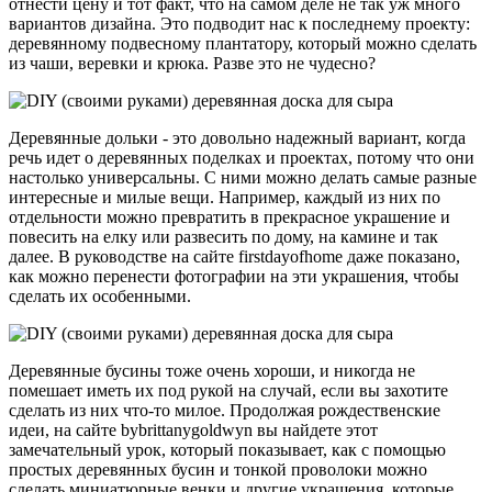
отнести цену и тот факт, что на самом деле не так уж много
вариантов дизайна. Это подводит нас к последнему проекту:
деревянному подвесному плантатору, который можно сделать
из чаши, веревки и крюка. Разве это не чудесно?
Деревянные дольки - это довольно надежный вариант, когда
речь идет о деревянных поделках и проектах, потому что они
настолько универсальны. С ними можно делать самые разные
интересные и милые вещи. Например, каждый из них по
отдельности можно превратить в прекрасное украшение и
повесить на елку или развесить по дому, на камине и так
далее. В руководстве на сайте firstdayofhome даже показано,
как можно перенести фотографии на эти украшения, чтобы
сделать их особенными.
Деревянные бусины тоже очень хороши, и никогда не
помешает иметь их под рукой на случай, если вы захотите
сделать из них что-то милое. Продолжая рождественские
идеи, на сайте bybrittanygoldwyn вы найдете этот
замечательный урок, который показывает, как с помощью
простых деревянных бусин и тонкой проволоки можно
сделать миниатюрные венки и другие украшения, которые