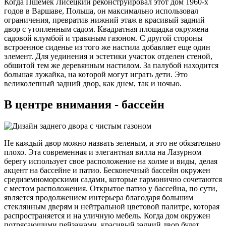
Когда Пшемек Лисецкий реконструировал этот дом 1960-х
годов в Варшаве, Польша, он максимально использовал
ограничения, превратив нижний этаж в красивый задний
двор с утопленным садом. Квадратная площадка окружена
садовой клумбой и травяным газоном. С другой стороны
встроенное сиденье из того же настила добавляет еще один
элемент. Для уединения и эстетики участок отделен стеной,
обшитой тем же деревянным настилом. За палубой находится
большая лужайка, на которой могут играть дети. Это
великолепный задний двор, как днем, так и ночью.
В центре внимания - бассейн
Не каждый двор можно назвать зеленым, и это не обязательно
плохо. Эта современная и элегантная вилла на Лазурном
берегу использует свое расположение на холме и виды, делая
акцент на бассейне и патио. Бесконечный бассейн окружен
средиземноморскими садами, которые гармонично сочетаются
с местом расположения. Открытое патио у бассейна, по сути,
является продолжением интерьера благодаря большим
стеклянным дверям и нейтральной цветовой палитре, которая
распространяется и на уличную мебель. Когда дом окружен
потрясающими пейзажами, красивый задний двор будет