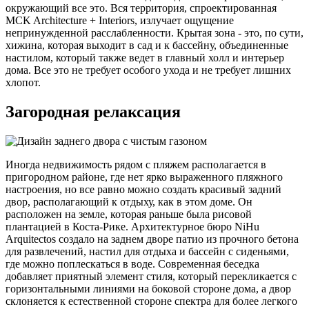
окружающий все это. Вся территория, спроектированная
MCK Architecture + Interiors, излучает ощущение
непринужденной расслабленности. Крытая зона - это, по сути,
хижина, которая выходит в сад и к бассейну, объединенные
настилом, который также ведет в главный холл и интерьер
дома. Все это не требует особого ухода и не требует лишних
хлопот.
Загородная релаксация
Иногда недвижимость рядом с пляжем располагается в
пригородном районе, где нет ярко выраженного пляжного
настроения, но все равно можно создать красивый задний
двор, располагающий к отдыху, как в этом доме. Он
расположен на земле, которая раньше была рисовой
плантацией в Коста-Рике. Архитектурное бюро NiHu
Arquitectos создало на заднем дворе патио из прочного бетона
для развлечений, настил для отдыха и бассейн с сиденьями,
где можно поплескаться в воде. Современная беседка
добавляет приятный элемент стиля, который перекликается с
горизонтальными линиями на боковой стороне дома, а двор
склоняется к естественной стороне спектра для более легкого