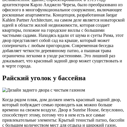
архитектором Карло Анджело Череза, было преобразовано из
офисного в многофункциональное сооружение, включающее
роскошные апартаменты. Концепция, разработанная Jaegar
Kahlen Partner Architecture, на самом деле является новаторской
идеей в области жилой недвижимости, которая создает
квартиры, похожие на городские виллы с большими
частными садами. Находясь вдали от шума и суеты Рима, этот
двор представляет собой сад на крыше, который может
соперничать с любым пригородом. Современная беседка
добавляет четкости деревянному патио, а пышная трава
ограничена легкими в уходе растениями. Это лишний раз
доказывает, что красивый задний двор может существовать и
в черте города.
Райский уголок у бассейна
Когда рядом пляж, дом должен иметь красивый задний двор,
который побуждает семью проводить как можно больше
времени на свежем воздухе. Двор в Sunrise House, безусловно,
способствует этому, потому что в нем есть все самые
привлекательные элементы: Крытый тенистый патио, бассейн
с большим количеством мест для отдыха и широкий газон,