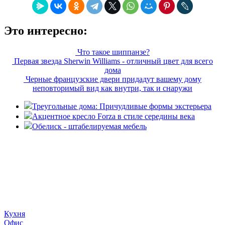
Это интересно:
Что такое шиппанзе?
Первая звезда Sherwin Williams - отличный цвет для всего
дома
Черные французские двери придадут вашему дому
неповторимый вид как внутри, так и снаружи
Треугольные дома: Причудливые формы экстерьера
Акцентное кресло Forza в стиле середины века
Обелиск - штабелируемая мебель
«36 квадратных метров» - ресурс, вдохновляющий на
создание домашнего декора, демонстрирующий архитектуру,
ландшафтный дизайн, дизайн мебели, стили интерьера и
методы улучшения дома «сделай сам». © 2006 - 2026
36metrov.ru
Кухня
Офис