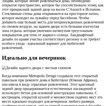
Людям, которые любят развлекаться дома, необходимо
открытое пространство, которое бы способствовало этому, как
этот прекрасный задний двор на вилле C'Anouch в Испании.
Стеклянные стены дома открываются на просторное патио,
которое выходит на лужайку перед бассейном. Чтобы
добавить еще больше места для непринужденных развлечений
на свежем воздухе, на заднем дворе есть большая изогнутая
зона отдыха, которая увенчана натянутым треугольным
покрывалом для тени от жаркого солнца. Ландшафтный
дизайн по краям участка соответствует региону и не требует
особого ухода - идеальный вариант для любителей
развлечений.
Идеально для вечеринок
Когда компания Metropolis Design создавала этот открытый
павильон при ремонте дома в Кейптауне (Южная Африка),
она имела в виду серьезные развлечения. Этот красивый
задний двор придерживается естественных насаждений и
использует бетон для основной конструкции павильона. С
кострищем, открытой кухней и множеством сидячих мест это
место идеально подходит для вечеринок любого размера,
особенно если учесть, что за стеной находится еще и бассейн.