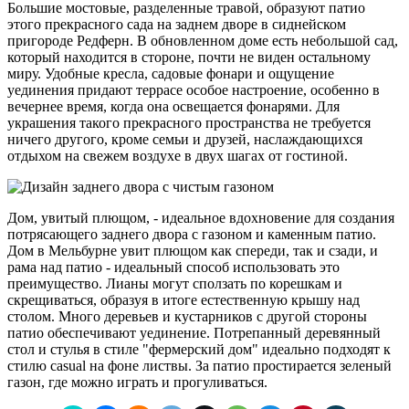
Большие мостовые, разделенные травой, образуют патио
этого прекрасного сада на заднем дворе в сиднейском
пригороде Редферн. В обновленном доме есть небольшой сад,
который находится в стороне, почти не виден остальному
миру. Удобные кресла, садовые фонари и ощущение
уединения придают террасе особое настроение, особенно в
вечернее время, когда она освещается фонарями. Для
украшения такого прекрасного пространства не требуется
ничего другого, кроме семьи и друзей, наслаждающихся
отдыхом на свежем воздухе в двух шагах от гостиной.
Дом, увитый плющом, - идеальное вдохновение для создания
потрясающего заднего двора с газоном и каменным патио.
Дом в Мельбурне увит плющом как спереди, так и сзади, и
рама над патио - идеальный способ использовать это
преимущество. Лианы могут сползать по корешкам и
скрещиваться, образуя в итоге естественную крышу над
столом. Много деревьев и кустарников с другой стороны
патио обеспечивают уединение. Потрепанный деревянный
стол и стулья в стиле "фермерский дом" идеально подходят к
стилю casual на фоне листвы. За патио простирается зеленый
газон, где можно играть и прогуливаться.