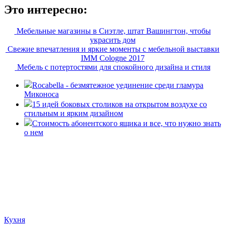
Это интересно:
Мебельные магазины в Сиэтле, штат Вашингтон, чтобы
украсить дом
Свежие впечатления и яркие моменты с мебельной выставки
IMM Cologne 2017
Мебель с потертостями для спокойного дизайна и стиля
Rocabella - безмятежное уединение среди гламура
Миконоса
15 идей боковых столиков на открытом воздухе со
стильным и ярким дизайном
Стоимость абонентского ящика и все, что нужно знать
о нем
«36 квадратных метров» - ресурс, вдохновляющий на
создание домашнего декора, демонстрирующий архитектуру,
ландшафтный дизайн, дизайн мебели, стили интерьера и
методы улучшения дома «сделай сам». © 2006 - 2026
36metrov.ru
Кухня