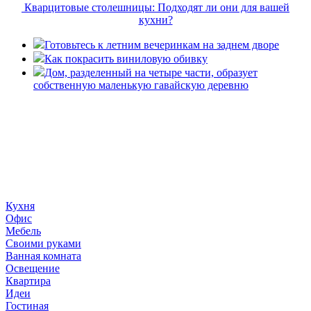
Кварцитовые столешницы: Подходят ли они для вашей
кухни?
Готовьтесь к летним вечеринкам на заднем дворе
Как покрасить виниловую обивку
Дом, разделенный на четыре части, образует
собственную маленькую гавайскую деревню
«36 квадратных метров» - ресурс, вдохновляющий на
создание домашнего декора, демонстрирующий архитектуру,
ландшафтный дизайн, дизайн мебели, стили интерьера и
методы улучшения дома «сделай сам». © 2006 - 2026
36metrov.ru
Кухня
Офис
Мебель
Своими руками
Ванная комната
Освещение
Квартира
Идеи
Гостиная