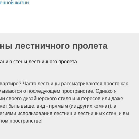
омната
Освещение
Квартира
Идеи
Гостиная
Сов
ая
Разное
Спальня
Декор
Дизайн
Лестницы
Са
ны лестничного пролета
анию стены лестничного пролета
 квартире? Часто лестницы рассматриваются просто как
думываются о последующем пространстве. Однако я
ии своего дизайнерского стиля и интересов или даже
ет быть выше, вид - прямым (из других комнат), а
егиями использования лестниц и лестничных стен, и вы
нном пространстве!