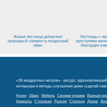
Живая лестница добавляет
Лестницы с ч
природный элемент в лондонский
проступями меня
офис
благодаря но
«36 квадратных метров» - ресурс, вдохновляющий
интерьера и методы улучшения дома «сделай сам».
Кухня
Офис
Мебель
Своими руками
Ванная ко
Комнаты
Столовая
Разное
Спальня
Декор
Диз