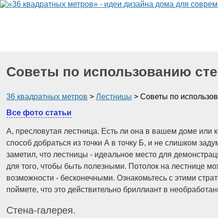
Кухня
Офис
Мебель
Своими руками
Ванная к
Комнаты
Столов
Советы по использованию сте
36 квадратных метров
>
Лестницы
>
Советы по использов
Все фото статьи
А, пресловутая лестница. Есть ли она в вашем доме или
способ добраться из точки А в точку Б, и не слишком за
заметил, что лестницы - идеальное место для демонстрац
для того, чтобы быть полезными. Потолок на лестнице мож
возможности - бесконечными. Ознакомьтесь с этими страт
поймете, что это действительно бриллиант в необработа
Стена-галерея.