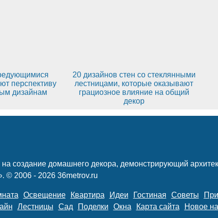
ередующимися
20 дизайнов стен со стеклянными
ют перспективу
лестницами, которые оказывают
вым дизайнам
грациозное влияние на общий
декор
 на создание домашнего декора, демонстрирующий архитек
 © 2006 - 2026 36metrov.ru
мната
Освещение
Квартира
Идеи
Гостиная
Советы
При
айн
Лестницы
Сад
Поделки
Окна
Карта сайта
Новое на