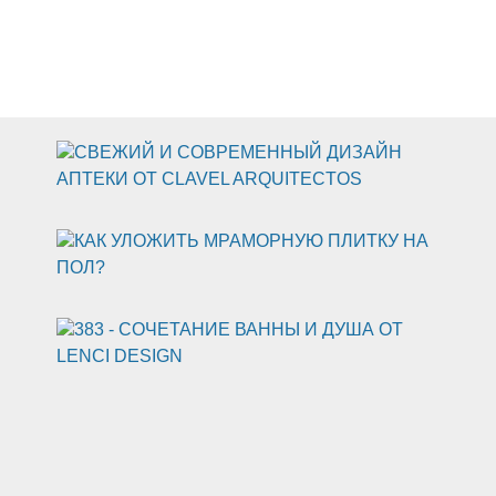
еты
Прихожая
Отели
Дом
Ландшафт
Камины
д
Поделки
Окна
СВЕЖИЙ И СОВРЕМЕННЫЙ ДИЗАЙН
АПТЕКИ ОТ CLAVEL ARQUITECTOS
КАК УЛОЖИТЬ МРАМОРНУЮ ПЛИТКУ НА
ПОЛ?
383 - СОЧЕТАНИЕ ВАННЫ И ДУША ОТ
LENCI DESIGN