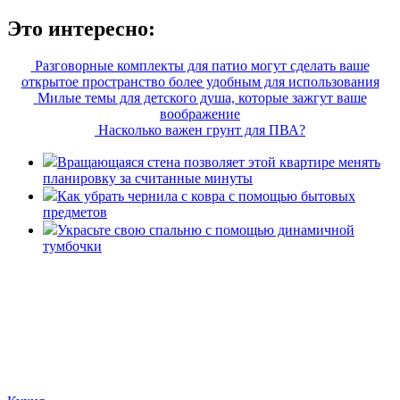
Это интересно:
Разговорные комплекты для патио могут сделать ваше
открытое пространство более удобным для использования
Милые темы для детского душа, которые зажгут ваше
воображение
Насколько важен грунт для ПВА?
Вращающаяся стена позволяет этой квартире менять
планировку за считанные минуты
Как убрать чернила с ковра с помощью бытовых
предметов
Украсьте свою спальню с помощью динамичной
тумбочки
«36 квадратных метров» - ресурс, вдохновляющий на
создание домашнего декора, демонстрирующий архитектуру,
ландшафтный дизайн, дизайн мебели, стили интерьера и
методы улучшения дома «сделай сам». © 2006 - 2026
36metrov.ru