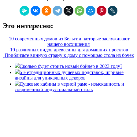
Это интересно:
10 современных домов из Бельгии, которые заслуживают
нашего восхищения
19 различных видов древесины для домашних проектов
Приблизьте винную страну к дому с помощью стола из бочек
Сколько будет стоить новый бойлер в 2023 году?
6 Нетрадиционных душевых подставок, игривые
дизайны для уникальных декоров
Душевые кабины в черной раме - изысканность и
современный индустриальный стиль
«36 квадратных метров» - ресурс, вдохновляющий на
создание домашнего декора, демонстрирующий архитектуру,
ландшафтный дизайн, дизайн мебели, стили интерьера и
методы улучшения дома «сделай сам». © 2006 - 2026
36metrov.ru