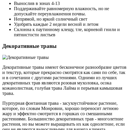
Вынослив в зонах 4-13
Поддерживайте равномерную влажность, но не
допускайте переувлажнения почвы.
Непрямой, но яркий солнечный свет
Удобрять каждые 2 недели весной и летом
Склонна к паутинному клещу, тле, корневой гнили и
пятнистости листьев
Декоративные травы
Декоративные травы имеют бесконечное разнообразие цветов
и текстур, которые прекрасно смотрятся как сами по себе, так
и в сочетании с другими растениями. Одними из лучших
декоративных трав являются розовая мухоловка, осока
кожанолистная, голубая трава Лайма и перьевая камышовая
трава.
Пурпурная фонтанная трава - засухоустойчивое растение,
которое, по словам Монровии, хорошо переносит летнюю
жару и эффектно смотрится в горшках со смешанными
растениями. Большинство декоративных трав - многолетние
растения, но вы можете выращивать их как однолетние, если
они не являются выносливыми для вашего климата.