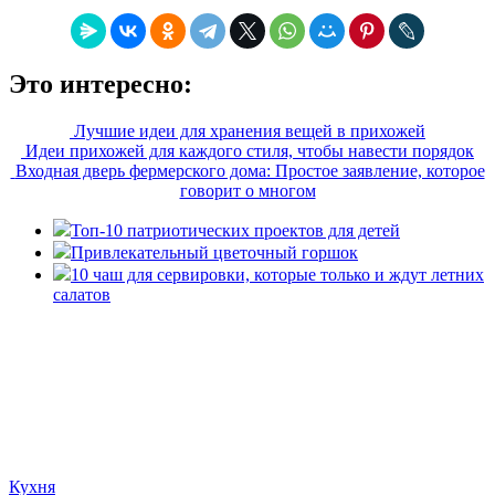
Это интересно:
Лучшие идеи для хранения вещей в прихожей
Идеи прихожей для каждого стиля, чтобы навести порядок
Входная дверь фермерского дома: Простое заявление, которое
говорит о многом
Топ-10 патриотических проектов для детей
Привлекательный цветочный горшок
10 чаш для сервировки, которые только и ждут летних
салатов
«36 квадратных метров» - ресурс, вдохновляющий на
создание домашнего декора, демонстрирующий архитектуру,
ландшафтный дизайн, дизайн мебели, стили интерьера и
методы улучшения дома «сделай сам». © 2006 - 2026
36metrov.ru
Кухня