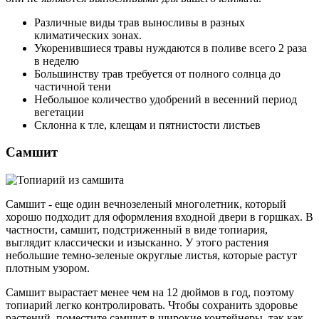
Различные виды трав выносливы в разных
климатических зонах.
Укоренившиеся травы нуждаются в поливе всего 2 раза
в неделю
Большинству трав требуется от полного солнца до
частичной тени
Небольшое количество удобрений в весенний период
вегетации
Склонна к тле, клещам и пятнистости листьев
Самшит
Самшит - еще один вечнозеленый многолетник, который
хорошо подходит для оформления входной двери в горшках. В
частности, самшит, подстриженный в виде топиария,
выглядит классически и изысканно. У этого растения
небольшие темно-зеленые округлые листья, которые растут
плотным узором.
Самшит вырастает менее чем на 12 дюймов в год, поэтому
топиарий легко контролировать. Чтобы сохранить здоровье
растений, поместите самшит в широкие контейнеры, так как