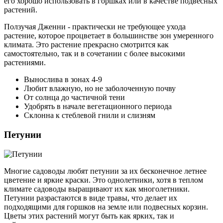
его хорошо использовать в горшках или в качестве подвесных
растений.
Ползучая Дженни - практически не требующее ухода
растение, которое процветает в большинстве зон умеренного
климата. Это растение прекрасно смотрится как
самостоятельно, так и в сочетании с более высокими
растениями.
Вынослива в зонах 4-9
Любит влажную, но не заболоченную почву
От солнца до частичной тени
Удобрять в начале вегетационного периода
Склонна к стеблевой гнили и слизням
Петунии
Многие садоводы любят петунии за их бесконечное летнее
цветение и яркие краски. Это однолетники, хотя в теплом
климате садоводы выращивают их как многолетники.
Петунии разрастаются в виде травы, что делает их
подходящими для горшков на земле или подвесных корзин.
Цветы этих растений могут быть как ярких, так и