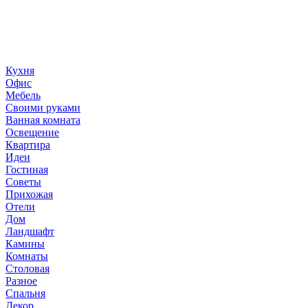
создание домашнего декора, демонстрирующий архитектуру,
ландшафтный дизайн, дизайн мебели, стили интерьера и
методы улучшения дома «сделай сам». © 2006 - 2026
36metrov.ru
Кухня
Офис
Мебель
Своими руками
Ванная комната
Освещение
Квартира
Идеи
Гостиная
Советы
Прихожая
Отели
Дом
Ландшафт
Камины
Комнаты
Столовая
Разное
Спальня
Декор