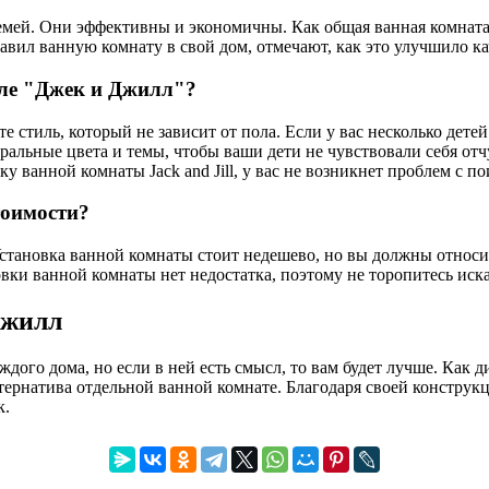
мей. Они эффективны и экономичны. Как общая ванная комната, 
обавил ванную комнату в свой дом, отмечают, как это улучшило к
иле "Джек и Джилл"?
стиль, который не зависит от пола. Если у вас несколько детей 
тральные цвета и темы, чтобы ваши дети не чувствовали себя 
ванной комнаты Jack and Jill, у вас не возникнет проблем с по
тоимости?
 Установка ванной комнаты стоит недешево, но вы должны относи
вки ванной комнаты нет недостатка, поэтому не торопитесь иск
Джилл
дого дома, но если в ней есть смысл, то вам будет лучше. Как
ьтернатива отдельной ванной комнате. Благодаря своей конструк
к.