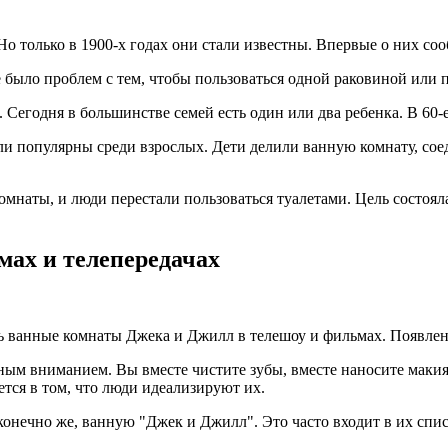
Но только в 1900-х годах они стали известны. Впервые о них сооб
было проблем с тем, чтобы пользоваться одной раковиной или п
. Сегодня в большинстве семей есть один или два ребенка. В 60-
и популярны среди взрослых. Дети делили ванную комнату, сое
омнаты, и люди перестали пользоваться туалетами. Цель состоя
ах и телепередачах
ть ванные комнаты Джека и Джилл в телешоу и фильмах. Появле
 вниманием. Вы вместе чистите зубы, вместе наносите макияж.
тся в том, что люди идеализируют их.
 конечно же, ванную "Джек и Джилл". Это часто входит в их спи