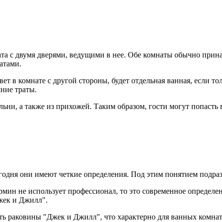
та с двумя дверями, ведущими в нее. Обе комнаты обычно принад
атами.
ивет в комнате с другой стороны, будет отдельная ванная, если 
шние траты.
льни, а также из прихожей. Таким образом, гости могут попасть 
ня они имеют четкие определения. Под этим понятием подразум
рмин не использует профессионал, то это современное определени
жек и Джилл".
сть раковины "Джек и Джилл", что характерно для ванных комнат 