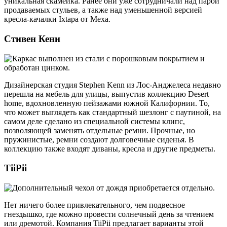
уникальная скамейка. Ранее они уже сотрудничали над парой
продаваемых стульев, а также над уменьшенной версией
кресла-качалки Ixtapa от Mexa.
Стивен Кенн
Дизайнерская студия Stephen Kenn из Лос-Анджелеса недавно
перешла на мебель для улицы, выпустив коллекцию Desert
home, вдохновленную пейзажами южной Калифорнии. То,
что может выглядеть как стандартный шезлонг с паутиной, на
самом деле сделано из специальной системы клипс,
позволяющей заменять отдельные ремни. Прочные, но
пружинистые, ремни создают долговечные сиденья. В
коллекцию также входят диваны, кресла и другие предметы.
TiiPii
Нет ничего более привлекательного, чем подвесное
гнездышко, где можно провести солнечный день за чтением
или дремотой. Компания TiiPii предлагает варианты этой