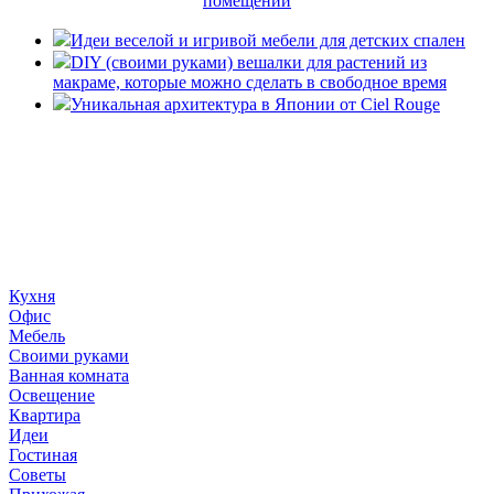
помещении
Идеи веселой и игривой мебели для детских спален
DIY (своими руками) вешалки для растений из
макраме, которые можно сделать в свободное время
Уникальная архитектура в Японии от Ciel Rouge
«36 квадратных метров» - ресурс, вдохновляющий на
создание домашнего декора, демонстрирующий архитектуру,
ландшафтный дизайн, дизайн мебели, стили интерьера и
методы улучшения дома «сделай сам». © 2006 - 2026
36metrov.ru
Кухня
Офис
Мебель
Своими руками
Ванная комната
Освещение
Квартира
Идеи
Гостиная
Советы