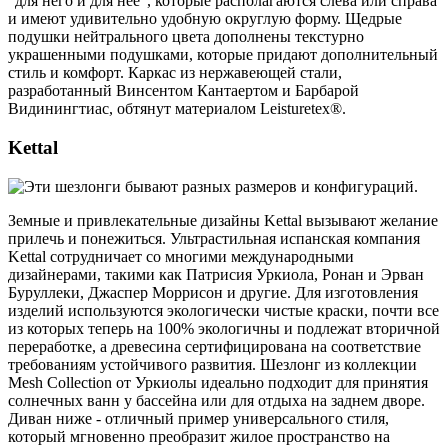
"для него и для нее", которые располагаются слева или справа
и имеют удивительно удобную округлую форму. Щедрые
подушки нейтрального цвета дополнены текстурно
украшенными подушками, которые придают дополнительный
стиль и комфорт. Каркас из нержавеющей стали,
разработанный Винсентом Кантаертом и Барбарой
Видинингтиас, обтянут материалом Leisturetex®.
Kettal
Земные и привлекательные дизайны Kettal вызывают желание
прилечь и понежиться. Ультрастильная испанская компания
Kettal сотрудничает со многими международными
дизайнерами, такими как Патрисия Уркиола, Ронан и Эрван
Буруллеки, Джаспер Моррисон и другие. Для изготовления
изделий используются экологически чистые краски, почти все
из которых теперь на 100% экологичны и подлежат вторичной
переработке, а древесина сертифицирована на соответствие
требованиям устойчивого развития. Шезлонг из коллекции
Mesh Collection от Уркиолы идеально подходит для принятия
солнечных ванн у бассейна или для отдыха на заднем дворе.
Диван ниже - отличный пример универсального стиля,
который мгновенно преобразит жилое пространство на