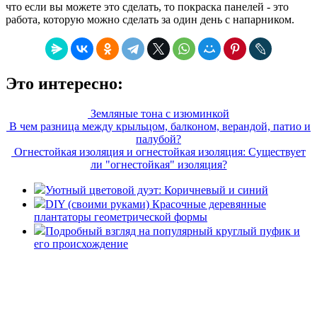
что если вы можете это сделать, то покраска панелей - это
работа, которую можно сделать за один день с напарником.
Это интересно:
Земляные тона с изюминкой
В чем разница между крыльцом, балконом, верандой, патио и
палубой?
Огнестойкая изоляция и огнестойкая изоляция: Существует
ли "огнестойкая" изоляция?
Уютный цветовой дуэт: Коричневый и синий
DIY (своими руками) Красочные деревянные
плантаторы геометрической формы
Подробный взгляд на популярный круглый пуфик и
его происхождение
«36 квадратных метров» - ресурс, вдохновляющий на
создание домашнего декора, демонстрирующий архитектуру,