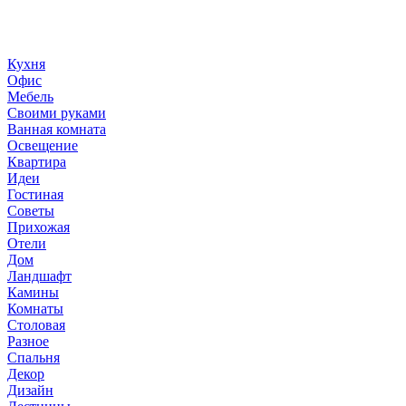
ландшафтный дизайн, дизайн мебели, стили интерьера и
методы улучшения дома «сделай сам». © 2006 - 2026
36metrov.ru
Кухня
Офис
Мебель
Своими руками
Ванная комната
Освещение
Квартира
Идеи
Гостиная
Советы
Прихожая
Отели
Дом
Ландшафт
Камины
Комнаты
Столовая
Разное
Спальня
Декор
Дизайн