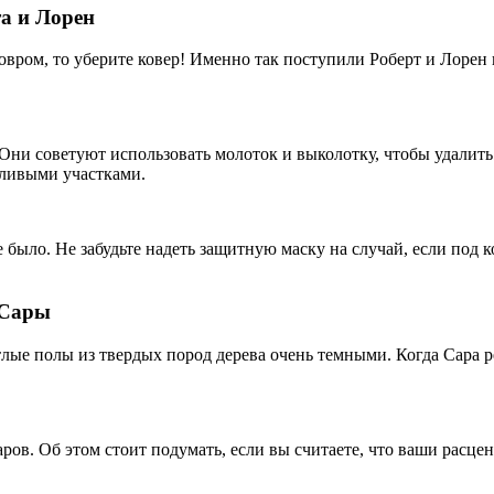
та и Лорен
вром, то уберите ковер! Именно так поступили Роберт и Лорен 
 Они советуют использовать молоток и выколотку, чтобы удалить
тливыми участками.
е было. Не забудьте надеть защитную маску на случай, если под 
 Сары
лые полы из твердых пород дерева очень темными. Когда Сара ре
аров. Об этом стоит подумать, если вы считаете, что ваши расц