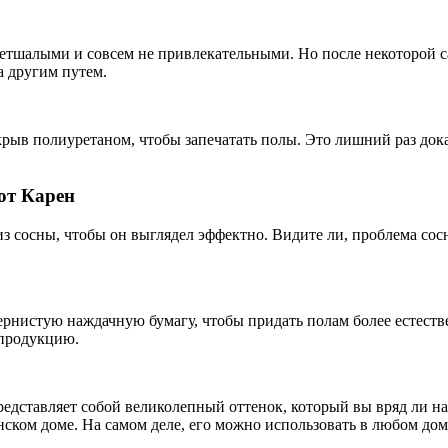
ветшалыми и совсем не привлекательными. Но после некоторой с
а другим путем.
рыв полиуретаном, чтобы запечатать полы. Это лишний раз дока
от Карен
 из сосны, чтобы он выглядел эффектно. Видите ли, проблема сосн
зернистую наждачную бумагу, чтобы придать полам более естест
 продукцию.
дставляет собой великолепный оттенок, который вы вряд ли най
ском доме. На самом деле, его можно использовать в любом дом