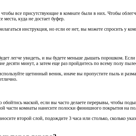
, чтобы все присутствующие в комнате были в них. Чтобы облегч
 места, куда не достает буфер.
лагаться инструкция, но если ее нет, вы можете спросить у ком
удет легче увидеть, и вы будете меньше дышать порошком. Если у
ние десяти минут, а затем еще раз пройдитесь по всему полу пыле
используйте щетинный веник, иначе вы пропустите пыль и размаж
отлично.
ожно обойтись маской, если вы часто делаете перерывы, чтобы п
ьной части комнаты нанесите полоски финишного покрытия на пол
наносите второй слой, подождите 3 часа или столько, сколько ук