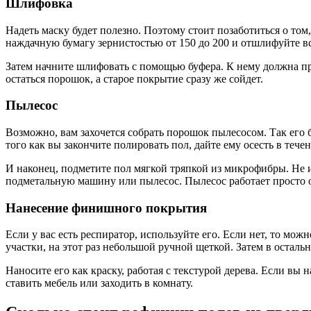
Шлифовка
Надеть маску будет полезно. Поэтому стоит позаботиться о том
наждачную бумагу зернистостью от 150 до 200 и отшлифуйте все
Затем начните шлифовать с помощью буфера. К нему должна при
остаться порошок, а старое покрытие сразу же сойдет.
Пылесос
Возможно, вам захочется собрать порошок пылесосом. Так его б
того как вы закончите полировать пол, дайте ему осесть в тече
И наконец, подметите пол мягкой тряпкой из микрофибры. Не 
подметальную машину или пылесос. Пылесос работает просто 
Нанесение финишного покрытия
Если у вас есть респиратор, используйте его. Если нет, то м
участки, на этот раз небольшой ручной щеткой. Затем в остал
Наносите его как краску, работая с текстурой дерева. Если вы 
ставить мебель или заходить в комнату.