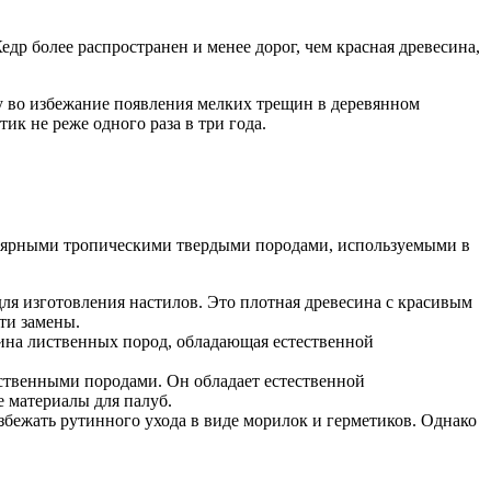
едр более распространен и менее дорог, чем красная древесина,
у во избежание появления мелких трещин в деревянном
ик не реже одного раза в три года.
пулярными тропическими твердыми породами, используемыми в
для изготовления настилов. Это плотная древесина с красивым
ти замены.
сина лиственных пород, обладающая естественной
лиственными породами. Он обладает естественной
е материалы для палуб.
збежать рутинного ухода в виде морилок и герметиков. Однако