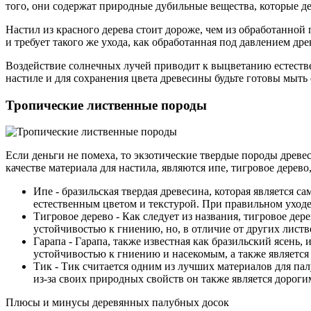
того, они содержат природные дубильные вещества, которые 
Настил из красного дерева стоит дороже, чем из обработанной 
и требует такого же ухода, как обработанная под давлением дре
Воздействие солнечных лучей приводит к выцветанию естеств
настиле и для сохранения цвета древесины будьте готовы мыть
Тропические лиственные породы
Если деньги не помеха, то экзотические твердые породы дре
качестве материала для настила, являются ипе, тигровое дерево,
Ипе - бразильская твердая древесина, которая является 
естественным цветом и текстурой. При правильном уходе
Тигровое дерево - Как следует из названия, тигровое д
устойчивостью к гниению, но, в отличие от других листве
Гарапа - Гарапа, также известная как бразильский ясень
устойчивостью к гниению и насекомым, а также является
Тик - Тик считается одним из лучших материалов для па
из-за своих природных свойств он также является дороги
Плюсы и минусы деревянных палубных досок