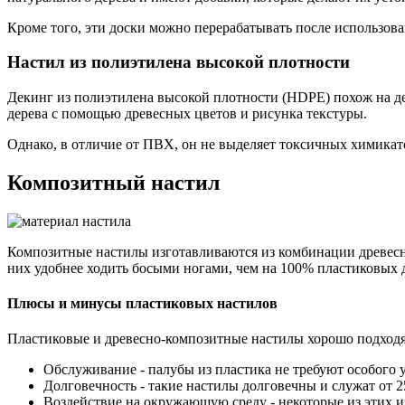
Кроме того, эти доски можно перерабатывать после использов
Настил из полиэтилена высокой плотности
Декинг из полиэтилена высокой плотности (HDPE) похож на де
дерева с помощью древесных цветов и рисунка текстуры.
Однако, в отличие от ПВХ, он не выделяет токсичных химикато
Композитный настил
Композитные настилы изготавливаются из комбинации древесны
них удобнее ходить босыми ногами, чем на 100% пластиковых до
Плюсы и минусы пластиковых настилов
Пластиковые и древесно-композитные настилы хорошо подходят
Обслуживание - палубы из пластика не требуют особого у
Долговечность - такие настилы долговечны и служат от 25
Воздействие на окружающую среду - некоторые из этих и