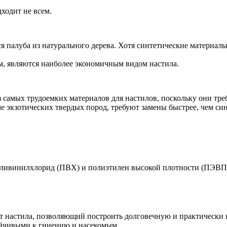
ходит не всем.
 палуба из натурального дерева. Хотя синтетические материалы
м, являются наиболее экономичным видом настила.
самых трудоемких материалов для настилов, поскольку они тре
е экзотических твердых пород, требуют замены быстрее, чем си
оливинилхлорид (ПВХ) и полиэтилен высокой плотности (ПЭВП)
т настила, позволяющий построить долговечную и практически 
ойчивыми к гниению и насекомым.