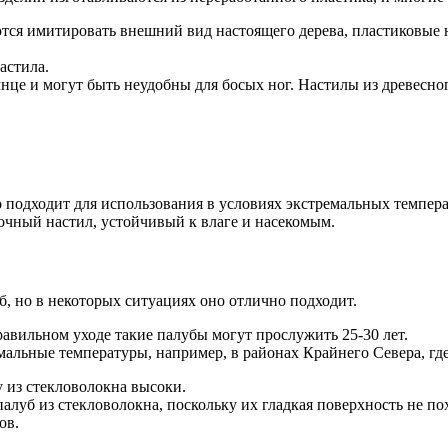
тся имитировать внешний вид настоящего дерева, пластиковые н
астила.
нце и могут быть неудобны для босых ног. Настилы из древесно
 подходит для использования в условиях экстремальных температ
очный настил, устойчивый к влаге и насекомым.
, но в некоторых ситуациях оно отлично подходит.
равильном уходе такие палубы могут прослужить 25-30 лет.
мальные температуры, например, в районах Крайнего Севера, гд
 из стекловолокна высоки.
уб из стекловолокна, поскольку их гладкая поверхность не похо
ов.