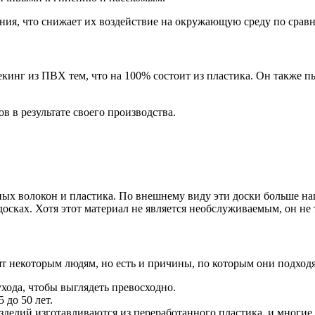
ания, что снижает их воздействие на окружающую среду по сра
кинг из ПВХ тем, что на 100% состоит из пластика. Он также 
в в результате своего производства.
х волокон и пластика. По внешнему виду эти доски больше нап
сках. Хотя этот материал не является необслуживаемым, он не т
 некоторым людям, но есть и причины, по которым они подходя
хода, чтобы выглядеть превосходно.
 до 50 лет.
зделий изготавливаются из переработанного пластика, и многие 