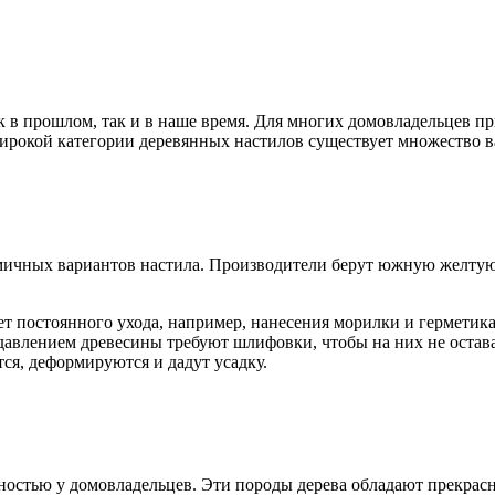
к в прошлом, так и в наше время. Для многих домовладельцев п
ирокой категории деревянных настилов существует множество ва
мичных вариантов настила. Производители берут южную желтую 
бует постоянного ухода, например, нанесения морилки и герметик
авлением древесины требуют шлифовки, чтобы на них не оставал
ся, деформируются и дадут усадку.
рностью у домовладельцев. Эти породы дерева обладают прекра