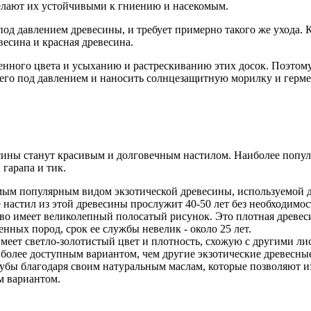
делают их устойчивыми к гниению и насекомым.
под давлением древесины, и требует примерно такого же ухода. К
весина и красная древесина.
енного цвета и усыханию и растрескиванию этих досок. Поэтом
 его под давлением и наносить солнцезащитную морилку и гермет
весины станут красивым и долговечным настилом. Наиболее по
 гарапа и тик.
самым популярным видом экзотической древесины, используемой 
 настил из этой древесины прослужит 40-50 лет без необходимос
ерево имеет великолепный полосатый рисунок. Это плотная древе
нных пород, срок ее службы невелик - около 25 лет.
, имеет светло-золотистый цвет и плотность, схожую с другими 
 более доступным вариантом, чем другие экзотические древесны
лубы благодаря своим натуральным маслам, которые позволяют и
м вариантом.