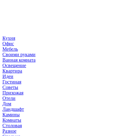
«36 квадратных метров» - ресурс, вдохновляющий на
создание домашнего декора, демонстрирующий архитектуру,
ландшафтный дизайн, дизайн мебели, стили интерьера и
методы улучшения дома «сделай сам». © 2006 - 2026
36metrov.ru
Кухня
Офис
Мебель
Своими руками
Ванная комната
Освещение
Квартира
Идеи
Гостиная
Советы
Прихожая
Отели
Дом
Ландшафт
Камины
Комнаты
Столовая
Разное