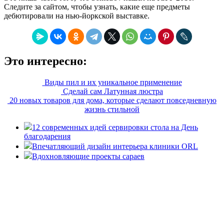
Следите за сайтом, чтобы узнать, какие еще предметы
дебютировали на нью-йоркской выставке.
Это интересно:
Виды пил и их уникальное применение
Сделай сам Латунная люстра
20 новых товаров для дома, которые сделают повседневную
жизнь стильной
12 современных идей сервировки стола на День
благодарения
Впечатляющий дизайн интерьера клиники ORL
Вдохновляющие проекты сараев
«36 квадратных метров» - ресурс, вдохновляющий на
создание домашнего декора, демонстрирующий архитектуру,
ландшафтный дизайн, дизайн мебели, стили интерьера и
методы улучшения дома «сделай сам». © 2006 - 2026