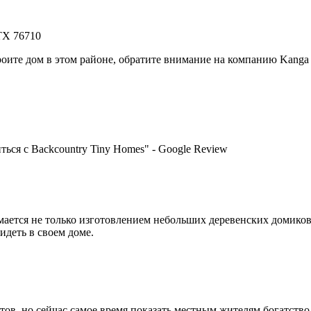
 TX 76710
троите дом в этом районе, обратите внимание на компанию Kang
ься с Backcountry Tiny Homes" - Google Review
мается не только изготовлением небольших деревенских домиков
идеть в своем доме.
в, но сейчас самое время показать местным жителям богатство тог