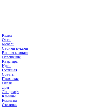
«36 квадратных метров» - ресурс, вдохновляющий на
создание домашнего декора, демонстрирующий архитектуру,
ландшафтный дизайн, дизайн мебели, стили интерьера и
методы улучшения дома «сделай сам». © 2006 - 2026
36metrov.ru
Кухня
Офис
Мебель
Своими руками
Ванная комната
Освещение
Квартира
Идеи
Гостиная
Советы
Прихожая
Отели
Дом
Ландшафт
Камины
Комнаты
Столовая