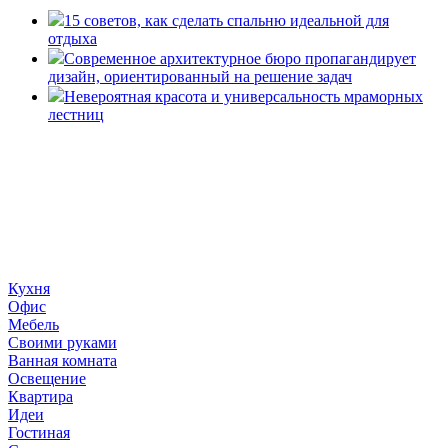
15 советов, как сделать спальню идеальной для
отдыха
Современное архитектурное бюро пропагандирует
дизайн, ориентированный на решение задач
Невероятная красота и универсальность мраморных
лестниц
«36 квадратных метров» - ресурс, вдохновляющий на
создание домашнего декора, демонстрирующий архитектуру,
ландшафтный дизайн, дизайн мебели, стили интерьера и
методы улучшения дома «сделай сам». © 2006 - 2026
36metrov.ru
Кухня
Офис
Мебель
Своими руками
Ванная комната
Освещение
Квартира
Идеи
Гостиная