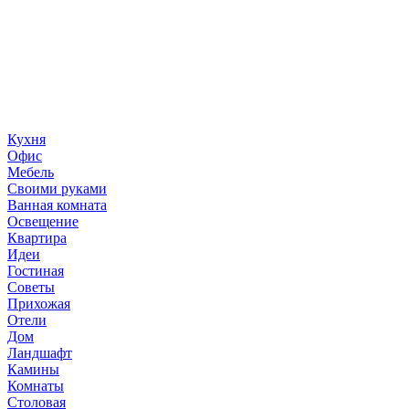
«36 квадратных метров» - ресурс, вдохновляющий на
создание домашнего декора, демонстрирующий архитектуру,
ландшафтный дизайн, дизайн мебели, стили интерьера и
методы улучшения дома «сделай сам». © 2006 - 2026
36metrov.ru
Кухня
Офис
Мебель
Своими руками
Ванная комната
Освещение
Квартира
Идеи
Гостиная
Советы
Прихожая
Отели
Дом
Ландшафт
Камины
Комнаты
Столовая