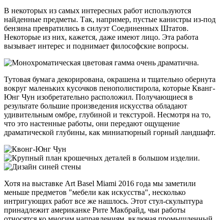
В некоторых из самых интересных работ используются
найденные предметы. Так, например, пустые канистры из-под
бензина превратились в силуэт Соединенных Штатов.
Некоторые из них, кажется, даже имеют лицо. Эта работа
вызывает интерес и поднимает философские вопросы.
Тутовая бумага декорирована, окрашена и тщательно обернута
вокруг маленьких кусочков пенополистирола, которые Кванг-
Юнг Чун изобретательно расположил. Получающиеся в
результате большие произведения искусства обладают
удивительным омбре, глубиной и текстурой. Несмотря на то,
что это настенные работы, они передают ощущение
драматической глубины, как миниатюрный горный ландшафт.
Хотя на выставке Art Basel Miami 2016 года мы заметили
меньше предметов "мебели как искусства", несколько
интригующих работ все же нашлось. Этот стул-скульптура
принадлежит американке Рите Макбрайд, чьи работы
относятся ко многим направлениям, включая промышленный