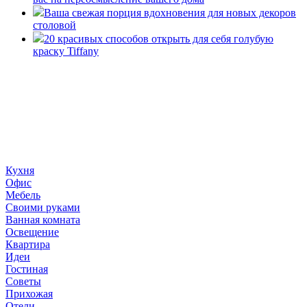
Ваша свежая порция вдохновения для новых декоров
столовой
20 красивых способов открыть для себя голубую
краску Tiffany
«36 квадратных метров» - ресурс, вдохновляющий на
создание домашнего декора, демонстрирующий архитектуру,
ландшафтный дизайн, дизайн мебели, стили интерьера и
методы улучшения дома «сделай сам». © 2006 - 2026
36metrov.ru
Кухня
Офис
Мебель
Своими руками
Ванная комната
Освещение
Квартира
Идеи
Гостиная
Советы
Прихожая
Отели